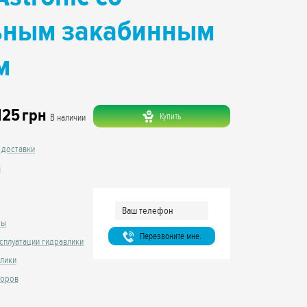
ьным закабинным
м
125
грн
Купить
В наличии
 доставки
а
сы
Перезвоните мне.
сплуатации гидравлики
влики
торов