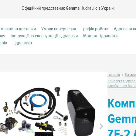
Офіційний представник Gemma Hudraulic в Україні
 оплати та доставки
Умови повернення
Графік роботи
Адреса та к
ння
Інструкції по експлуатації гідравліки
Монтаж гідравліки
орів
Гідравліка
Головна
Катало
Комплект гидравл
закабинным бако
Комп
Gemm
ZF-2 