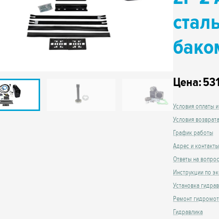
стал
бако
Цена:
53
Условия оплаты и
Условия возврат
График работы
Адрес и контакты
Ответы на вопро
Инструкции по эк
Установка гидра
Ремонт гидромо
Гидравлика