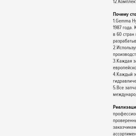
12.Комплек
Почему ст
1.Gemma Hy
1987 года.
в 60 стран
разрабатыв
2.Использу
производст
3.Каждая з
европейско
4.Каждый э
гидравличес
5.Все запч
междунаро
Реализаци
профессион
проверенн
заказчикам
ассортимен