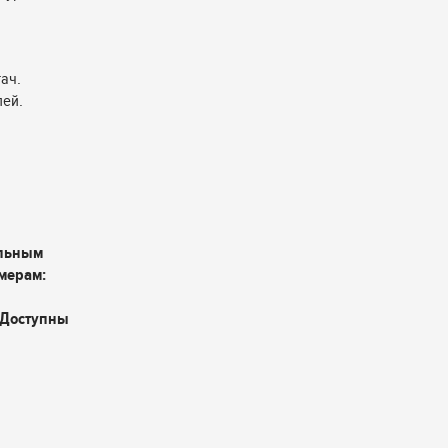
ач.
лей.
альным
мерам:
 Доступны