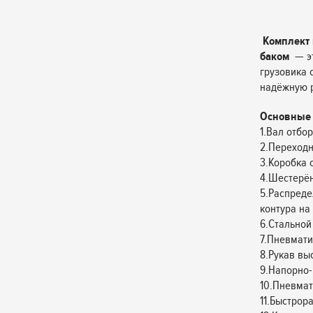
Комплект 
баком
— эт
грузовика 
надёжную р
Основные 
1.Вал отбо
2.Переходн
3.Коробка 
4.Шестерён
5.Распреде
контура на 
6.Стальной
7.Пневмати
8.Рукав выс
9.Напорно-
10.Пневмат
11.Быстро