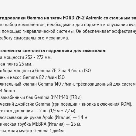
гидравлики Gemma на тягач FORD ZF-2 Astronic со стальным 
о набор компонентов, необходимых для подъема и опускания куз
с помощью гидравлической системы. Он обеспечивает эффективн
аботу самосвального механизма.
элементы комплекта гидравлики для самосвала:
ра мощности 252 - 272 мм.
ая плита 25 мм.
отбора мощности Gemma ZF-2 на 4 болта ISO.
ный насос Gemma 82 л/мин ISO.
лительный клапан Gemma 140 л/мин, трёхпозиционный для систем
4 болта.
 закабинный бак Gemma 31*41*140 (178 л).
ческий джойстик Gemma (три позиции + кнопка включения КОМ).
окого давления — 2 шт (1,9 м + 2,7 м).
всасывающий рукав Apolo (Италия) — 1,4 м.
ическая трубка MEBRA (Италия) — 25 м.
разъёмная муфта Gemma 1 дюйм.