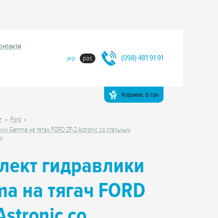
онтакти
(098) 481 91 91
укр
рос
Корзина:
0
грн
г
Ford
ики Gemma на тягач FORD ZF-2 Astronic со стальным
м
лект гидравлики
a на тягач FORD
Astronic со