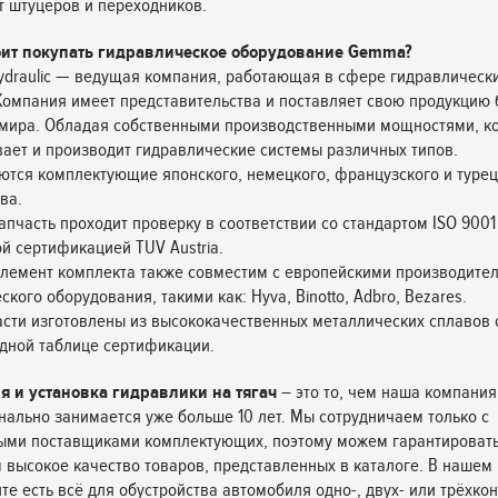
т штуцеров и переходников.
оит покупать гидравлическое оборудование Gemma?
draulic — ведущая компания, работающая в сфере гидравлически
 Компания имеет представительства и поставляет свою продукцию
 мира. Обладая собственными производственными мощностями, к
ает и производит гидравлические системы различных типов.
ются комплектующие японского, немецкого, французского и турец
ва.
апчасть проходит проверку в соответствии со стандартом ISO 9001
й сертификацией TUV Austria.
лемент комплекта также совместим с европейскими производите
кого оборудования, такими как: Hyva, Binotto, Adbro, Bezares.
асти изготовлены из высококачественных металлических сплавов 
дной таблице сертификации.
я и установка гидравлики на тягач
– это то, чем наша компания
ально занимается уже больше 10 лет. Мы сотрудничаем только с
ыми поставщиками комплектующих, поэтому можем гарантироват
 высокое качество товаров, представленных в каталоге. В нашем
те есть всё для обустройства автомобиля одно-, двух- или трёхко