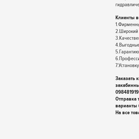
гидравличе
Клиенты в
1.Фирменны
2.Широкий 
3.Качестве
4.Выгодные
5.Гарантию
6.Професс
7.Установк
Заказать 
закабинны
098481919
Отправка 
варианты 
На все тов