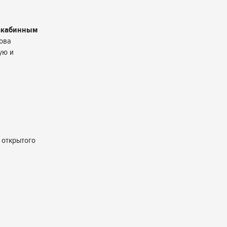
закабинным
ова
ую и
 открытого