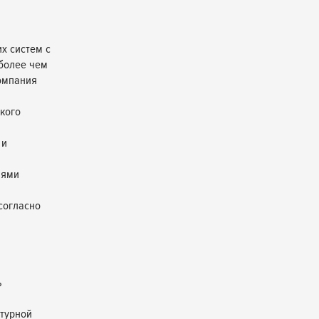
х систем с
 более чем
омпания
кого
 и
лями
согласно
ь
нтурной