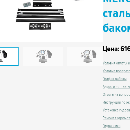
стал
бако
Цена:
61
Условия оплаты и
Условия возврат
График работы
Адрес и контакты
Ответы на вопро
Инструкции по эк
Установка гидра
Ремонт гидромо
Гидравлика