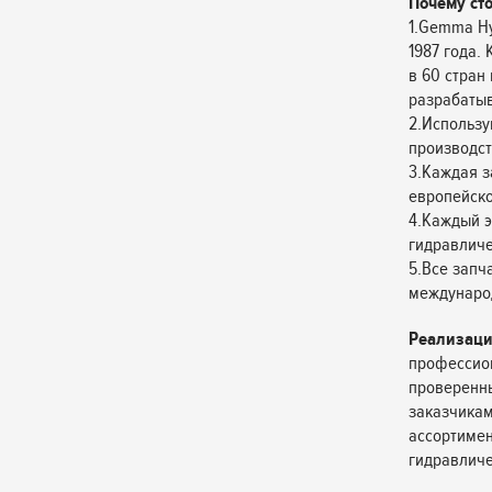
Почему ст
1.Gemma Hy
1987 года.
в 60 стран
разрабатыв
2.Использу
производст
3.Каждая з
европейско
4.Каждый э
гидравличес
5.Все запч
междунаро
Реализаци
профессион
проверенн
заказчикам
ассортимен
гидравличе