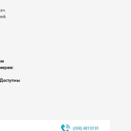
ач.
лей.
ым
мерам:
 Доступны
(098) 481 91 91