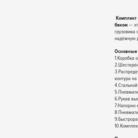
Комплект
баком
— эт
грузовика 
надёжную р
Основные 
1.Коробка 
2.Шестерён
3.Распреде
контура на 
4.Стальной
5.Пневмати
6.Рукав выс
7.Напорно-
8.Пневмати
9.Быстрор
10.Комплек