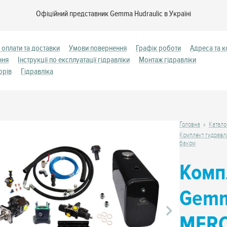
Офіційний представник Gemma Hudraulic в Україні
 оплати та доставки
Умови повернення
Графік роботи
Адреса та к
ння
Інструкції по експлуатації гідравліки
Монтаж гідравліки
орів
Гідравліка
Головна
Катало
Комплект гидравл
баком
Комп
Gemm
MERC