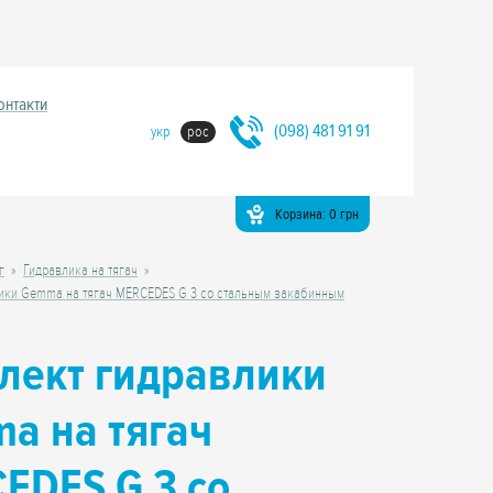
онтакти
(098) 481 91 91
укр
рос
Корзина:
0
грн
г
Гидравлика на тягач
ики Gemma на тягач MERCEDES G 3 со стальным закабинным
лект гидравлики
a на тягач
EDES G 3 со