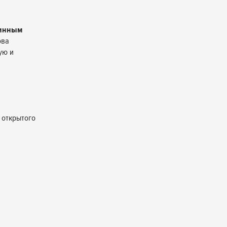
бинным
ова
ую и
 открытого