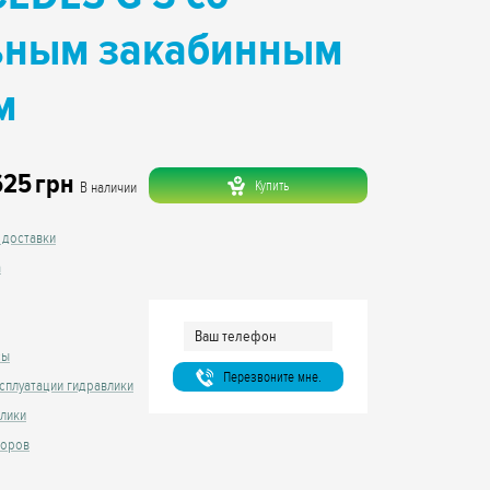
ьным закабинным
м
625
грн
Купить
В наличии
 доставки
а
сы
Перезвоните мне.
сплуатации гидравлики
влики
торов