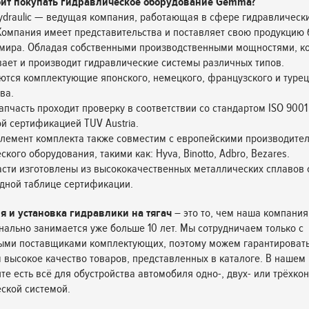
оит покупать гидравлическое оборудование Gemma?
draulic — ведущая компания, работающая в сфере гидравлически
 Компания имеет представительства и поставляет свою продукцию
 мира. Обладая собственными производственными мощностями, к
ает и производит гидравлические системы различных типов.
ются комплектующие японского, немецкого, французского и турец
ва.
апчасть проходит проверку в соответствии со стандартом ISO 9001
й сертификацией TUV Austria.
лемент комплекта также совместим с европейскими производите
кого оборудования, такими как: Hyva, Binotto, Adbro, Bezares.
асти изготовлены из высококачественных металлических сплавов 
дной таблице сертификации.
я и установка гидравлики на тягач
– это то, чем наша компания
ально занимается уже больше 10 лет. Мы сотрудничаем только с
ыми поставщиками комплектующих, поэтому можем гарантироват
 высокое качество товаров, представленных в каталоге. В нашем
те есть всё для обустройства автомобиля одно-, двух- или трёхко
ской системой.