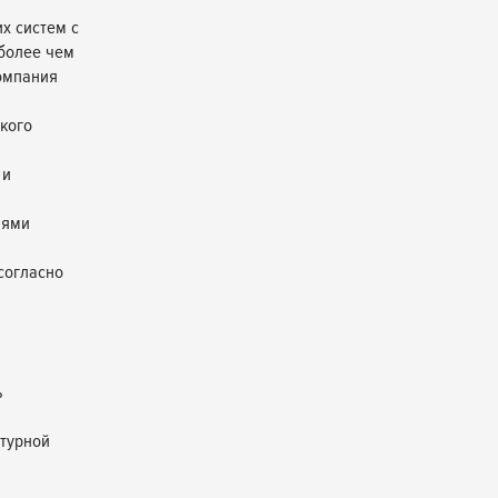
х систем с
 более чем
омпания
кого
 и
лями
согласно
ь
нтурной