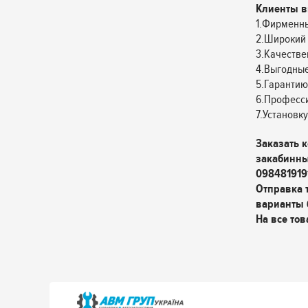
Клиенты в
1.Фирменны
2.Широкий 
3.Качестве
4.Выгодные
5.Гарантию
6.Професс
7.Установк
Заказать 
закабинны
098481919
Отправка 
варианты 
На все тов