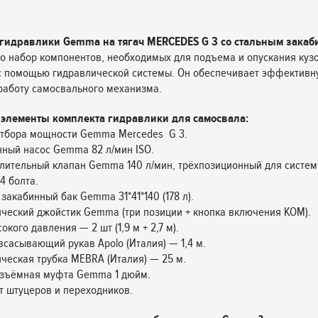
 гидравлики Gemma на тягач MERCEDES G 3 со стальным зака
о набор компонентов, необходимых для подъема и опускания куз
с помощью гидравлической системы. Он обеспечивает эффективн
аботу самосвального механизма.
элементы комплекта гидравлики для самосвала:
отбора мощности Gemma Mercedes G 3.
ный насос Gemma 82 л/мин ISO.
лительный клапан Gemma 140 л/мин, трёхпозиционный для систем
4 болта.
 закабинный бак Gemma 31*41*140 (178 л).
ческий джойстик Gemma (три позиции + кнопка включения КОМ).
окого давления — 2 шт (1,9 м + 2,7 м).
всасывающий рукав Apolo (Италия) — 1,4 м.
ческая трубка MEBRA (Италия) — 25 м.
азъёмная муфта Gemma 1 дюйм.
т штуцеров и переходников.