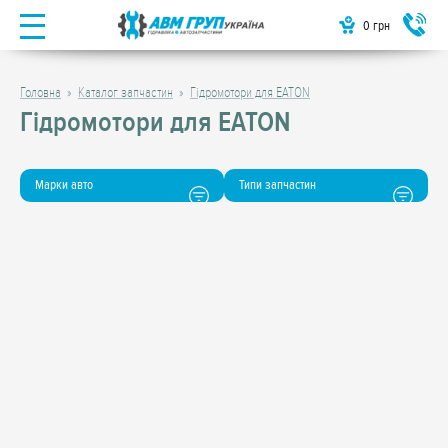
0
грн
Головна
Каталог запчастин
Гідромотори для EATON
Гідромотори для EATON
Марки авто
Типи запчастин