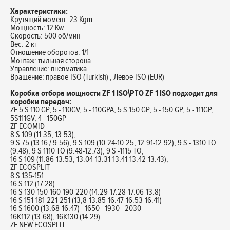
Характеристики:
Крутящий момент: 23 Kgm
Мощность: 12 Kw
Скорость: 500 об/мин
Вес: 2 кг
Отношение оборотов: 1/1
Монтаж: тыльная сторона
Управление: пневматика
Вращение: правое-ISO (Turkish) , Левое-ISO (EUR)
Коробка отбора мощности ZF 1 ISO\PTO ZF 1 ISO подходит для
коробки передач:
ZF 5 S 110 GP, 5 - 110GV, 5 - 110GPA, 5 S 150 GP, 5 - 150 GP, 5 - 111GP,
5S111GV, 4 - 150GP
ZF ECOMID
8 S 109 (11.35, 13.53),
9 S 75 (13.16 / 9.56), 9 S 109 (10.24-10.25, 12.91-12.92), 9 S - 1310 TO
(9.48), 9 S 1110 TO (9.48-12.73), 9 S -1115 TO,
16 S 109 (11.86-13.53, 13.04-13.31-13.41-13.42-13.43),
ZF ECOSPLIT
8 S 135-151
16 S 112 (17.28)
16 S 130-150-160-190-220 (14.29-17.28-17.06-13.8)
16 S 151-181-221-251 (13,8-13.85-16.47-16.53-16.41)
16 S 1600 (13.68-16.47) - 1650 - 1930 - 2030
16K112 (13.68), 16K130 (14.29)
ZF NEW ECOSPLIT