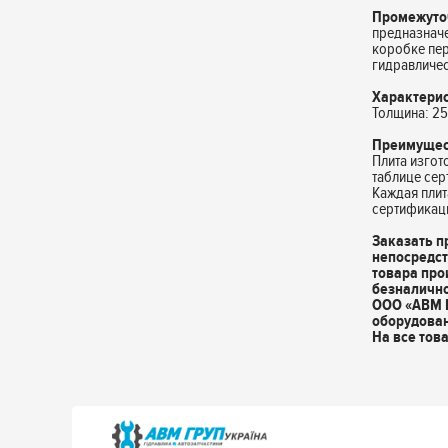
Промежуточ
предназначе
коробке пер
гидравличес
Характерис
Толщина: 2
Преимущес
Плита изгот
таблице се
Каждая плит
сертификаци
Заказать п
непосредст
товара про
безналично
ООО «АВМ 
оборудова
На все тов