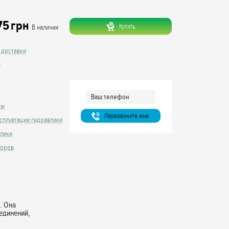
75
грн
Купить
В наличии
 доставки
а
сы
Перезвоните мне.
сплуатации гидравлики
влики
торов
. Она
единений,