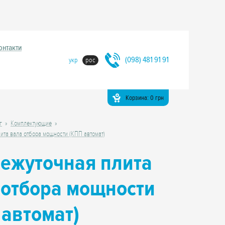
онтакти
(098) 481 91 91
укр
рос
Корзина:
0
грн
г
Комплектующие
ита вала отбора мощности (КПП автомат)
ежуточная плита
 отбора мощности
 автомат)