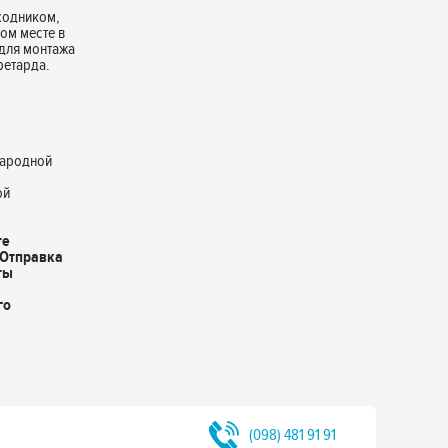
ходником,
ом месте в
 для монтажа
ретарда.
народной
ой
те
 Отправка
ты
го
(098) 481 91 91