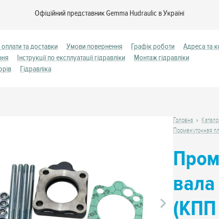
Офіційний представник Gemma Hudraulic в Україні
 оплати та доставки
Умови повернення
Графік роботи
Адреса та к
ння
Інструкції по експлуатації гідравліки
Монтаж гідравліки
орів
Гідравліка
Головна
Катало
Промежуточная пл
Пром
вала
(КПП