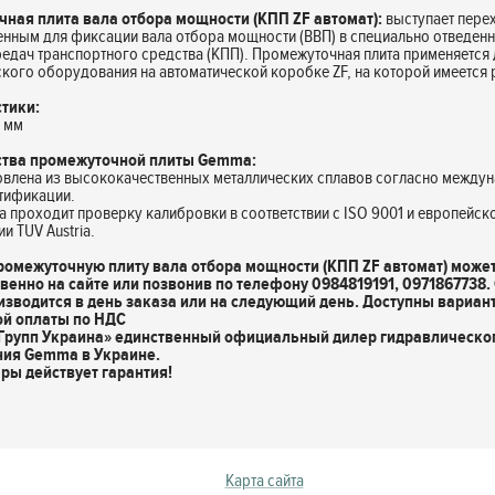
ная плита вала отбора мощности (КПП ZF автомат):
выступает пере
нным для фиксации вала отбора мощности (ВВП) в специально отведенн
едач транспортного средства (КПП). Промежуточная плита применяется
кого оборудования на автоматической коробке ZF, на которой имеется 
тики:
5 мм
тва промежуточной плиты Gemma:
овлена из высококачественных металлических сплавов согласно между
ртификации.
а проходит проверку калибровки в соответствии с ISO 9001 и европейск
и TUV Austria.
ромежуточную плиту вала отбора мощности (КПП ZF автомат) може
венно на сайте или позвонив по телефону 0984819191, 0971867738.
изводится в день заказа или на следующий день. Доступны вариан
й оплаты по НДС
Групп Украина» единственный официальный дилер гидравлическо
ния Gemma в Украине.
ары действует гарантия!
Карта сайта