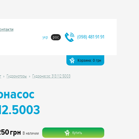
онтакти
(098) 481 91 91
укр
рос
Корзина:
0
грн
г
Гидромоторы
Гидронасос 313.112.5003
онасос
12.5003
250
грн
Купить
В наличии