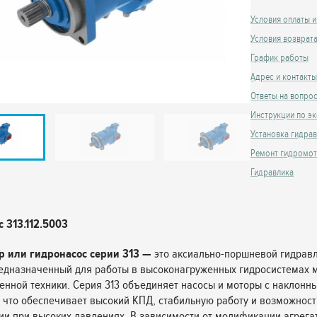
Условия оплаты и
Условия возврат
График работы
Адрес и контакты
Ответы на вопро
Инструкции по эк
Установка гидра
Ремонт гидромо
Гидравлика
 313.112.5003
р или гидронасос серии 313 —
это аксиально-поршневой гидрав
редназначенный для работы в высоконагруженных гидросистемах 
нной техники. Серия 313 объединяет насосы и моторы с наклонн
 что обеспечивает высокий КПД, стабильную работу и возможност
ии при высоких давлениях. В зависимости от модификации агрега