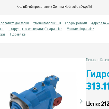
Офіційний представник Gemma Hudraulic в Україні
 оплати та доставки
Умови повернення
Графік роботи
Адреса та к
ння
Інструкції по експлуатації гідравліки
Монтаж гідравліки
орів
Гідравліка
Головна
Катало
Гидр
313.1
Цена:
21