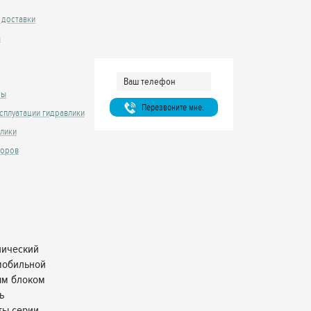
 доставки
а
сы
Перезвоните мне.
сплуатации гидравлики
влики
торов
лический
мобильной
ым блоком
ь
ты серии