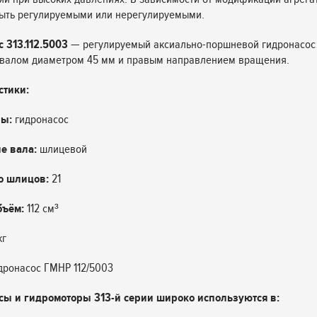
быть регулируемыми или нерегулируемыми.
 313.112.5003
— регулируемый аксиально-поршневой гидронасос
валом диаметром 45 мм и правым направлением вращения.
стики:
ны:
гидронасос
е вала:
шлицевой
о шлицов:
21
бъём:
112 см³
кг
дронасос ГМНР 112/5003
сы и гидромоторы 313-й серии широко используются в: