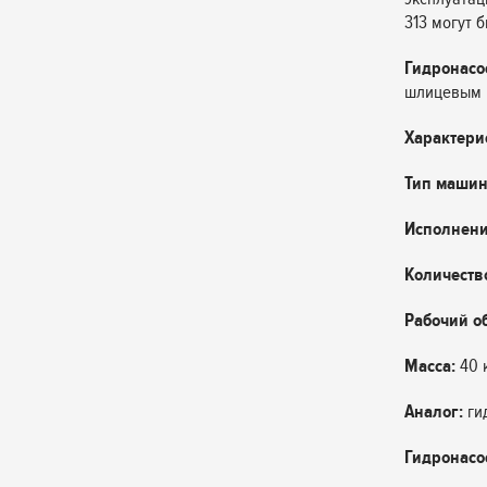
313 могут 
Гидронасос
шлицевым 
Характери
Тип маши
Исполнени
Количеств
Рабочий о
Масса:
40 
Аналог:
ги
Гидронасо