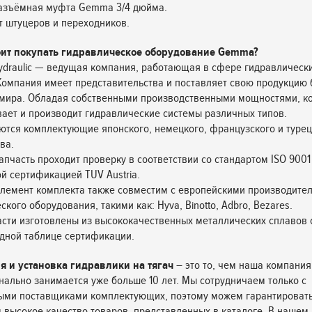
разъёмная муфта Gemma 3/4 дюйма.
т штуцеров и переходников.
оит покупать гидравлическое оборудование Gemma?
draulic — ведущая компания, работающая в сфере гидравлически
 Компания имеет представительства и поставляет свою продукцию
 мира. Обладая собственными производственными мощностями, к
ает и производит гидравлические системы различных типов.
ются комплектующие японского, немецкого, французского и турец
ва.
апчасть проходит проверку в соответствии со стандартом ISO 9001
й сертификацией TUV Austria.
лемент комплекта также совместим с европейскими производите
кого оборудования, такими как: Hyva, Binotto, Adbro, Bezares.
асти изготовлены из высококачественных металлических сплавов 
дной таблице сертификации.
я и установка гидравлики на тягач
– это то, чем наша компания
ально занимается уже больше 10 лет. Мы сотрудничаем только с
ыми поставщиками комплектующих, поэтому можем гарантироват
 высокое качество товаров, представленных в каталоге. В нашем