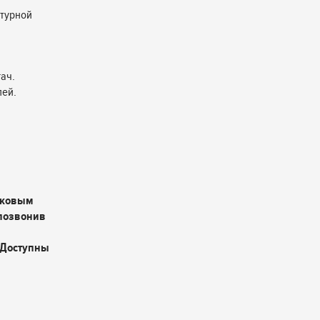
нтурной
ач.
лей.
оковым
 позвонив
 Доступны