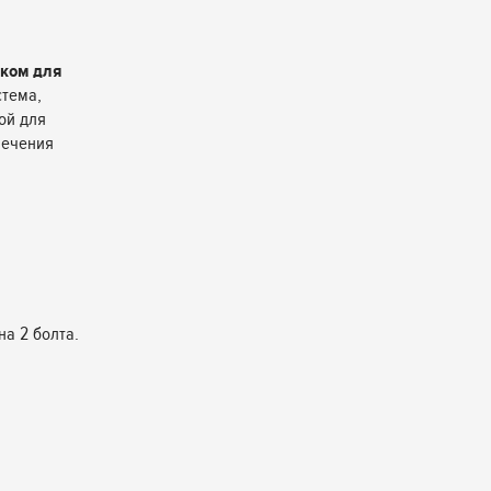
ком для
стема,
ой для
печения
а 2 болта.