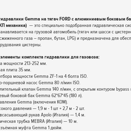
гидравлики Gemma на тягач FORD с алюминиевым боковым ба
(КП механика)
— это специально подобранная гидравлическая си
танавливается на грузовой автомобиль (тягач или шасси с цистерн
сжиженного газа – пропан, бутан, LPG) и предназначена для обес
рудования цистерны.
элементы комплекта гидравлики для газовоза:
ра мощности 213-252 мм.
ая плита 35 мм.
отбора мощности Gemma ZF-1 на 4 болта ISO.
о-поршневой насос Gemma 80 л/мин ISO.
лительный клапан Gemma 140 л/мин, с открытым контуром bypass н
вый боковой бак Gemma 62*67*45 (180 л).
равления Gemma (включения КОМ).
окого давления — 1,9 м - 1 шт + 2,7 м - 2 шт.
всасывающий рукав Apolo (Италия) — 1,4 м.
ическая трубка MEBRA (Италия) — 10 м.
разъёмная муфта Gemma 1 дюйм.