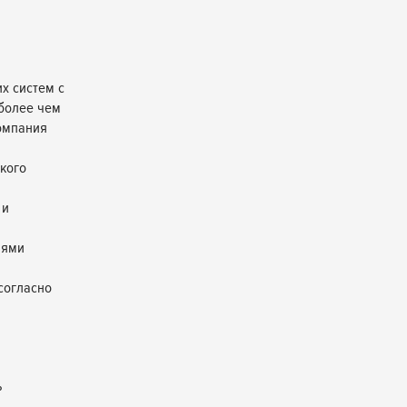
х систем с
 более чем
омпания
кого
 и
лями
согласно
ь