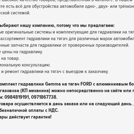
те есть всё для обустройства автомобиля одно-, двух- или трёхко
ской системой.
ыбирают нашу компанию, потому что мы предлагаем:
е оригинальные системы и комплектующие для гидравлики на тяг
ассортимент гидравлики на тягач для различных марок автомоби
нные запчасти для гидравлики от проверенных производителей.
 цены на гидравлику.
 на товар.
иональную консультацию.
у и ремонт гидравлики на тягач с выездом к заказчику.
комплект гидравлики Gemma на тягач FORD с алюминиевым б
 газовоза (КП механика) можно непосредственно на сайте или
м: 0984819191, 0971867738.
товара осуществляется в день заказа или на следующий день.
безналичной оплаты с НДС.
ары действует гарантия!