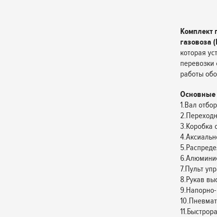
Комплект 
газовоза 
которая ус
перевозки 
работы обо
Основные 
1.Вал отбо
2.Переходн
3.Коробка 
4.Аксиальн
5.Распреде
6.Алюминие
7.Пульт уп
8.Рукав выс
9.Напорно-
10.Пневмат
11.Быстро