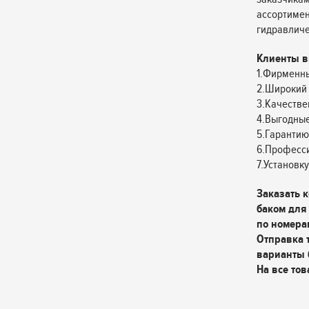
ассортимен
гидравличе
Клиенты в
1.Фирменны
2.Широкий 
3.Качестве
4.Выгодные
5.Гарантию
6.Професс
7.Установк
Заказать 
баком для
по номера
Отправка 
варианты 
На все тов