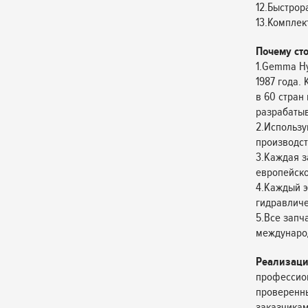
12.Быстро
13.Комплек
Почему ст
1.Gemma Hy
1987 года.
в 60 стран
разрабатыв
2.Использу
производст
3.Каждая з
европейско
4.Каждый э
гидравличес
5.Все запч
междунаро
Реализаци
профессион
проверенн
заказчикам