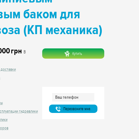
вым баком для
воза (КП механика)
000
грн
В
Купить
 доставки
а
сы
Перезвоните мне.
сплуатации гидравлики
влики
торов