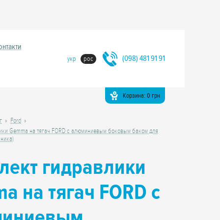
онтакти
(098) 481 91 91
укр
рос
Корзина:
0
грн
г
Ford
ики Gemma на тягач FORD с алюминиевым боковым баком для
аника)
лект гидравлики
a на тягач FORD с
миниевым