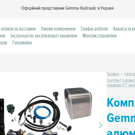
Офіційний представник Gemma Hudraulic в Україні
 оплати та доставки
Умови повернення
Графік роботи
Адреса та к
ння
Інструкції по експлуатації гідравліки
Монтаж гідравліки
орів
Гідравліка
Головна
Катало
Комплект гидравл
газовоза (КП мех
Комп
Gemm
алю