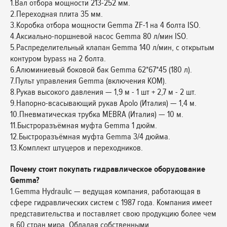
1.Вал отбора мощности 213-252 мм.
2.Переходная плита 35 мм.
3.Коробка отбора мощности Gemma ZF-1 на 4 болта ISO.
4.Аксиально-поршневой насос Gemma 80 л/мин ISO.
5.Распределительный клапан Gemma 140 л/мин, с открытым
контуром bypass на 2 болта.
6.Алюминиевый боковой бак Gemma 62*67*45 (180 л).
7.Пульт управления Gemma (включения КОМ).
8.Рукав высокого давления — 1,9 м - 1 шт + 2,7 м - 2 шт.
9.Напорно-всасывающий рукав Apolo (Италия) — 1,4 м.
10.Пневматическая трубка MEBRA (Италия) — 10 м.
11.Быстроразъёмная муфта Gemma 1 дюйм.
12.Быстроразъёмная муфта Gemma 3/4 дюйма.
13.Комплект штуцеров и переходников.
Почему стоит покупать гидравлическое оборудование
Gemma?
1.Gemma Hydraulic — ведущая компания, работающая в
сфере гидравлических систем с 1987 года. Компания имеет
представительства и поставляет свою продукцию более чем
в 60 стран мира. Обладая собственными