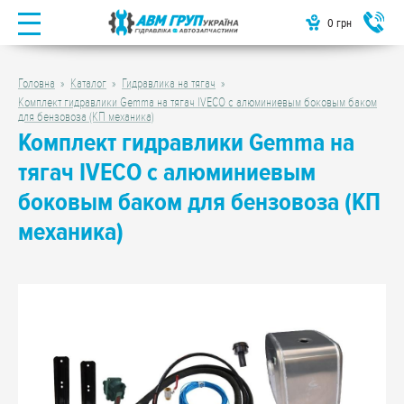
0
грн
Головна
Каталог
Гидравлика на тягач
Комплект гидравлики Gemma на тягач IVECO с алюминиевым боковым баком
для бензовоза (КП механика)
Комплект гидравлики Gemma на
тягач IVECO с алюминиевым
боковым баком для бензовоза (КП
механика)