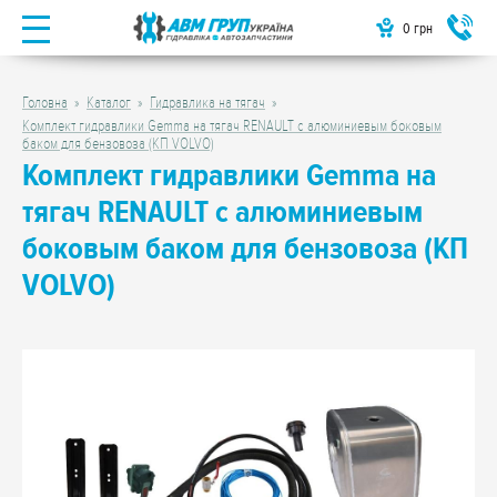
0
грн
Головна
Каталог
Гидравлика на тягач
Комплект гидравлики Gemma на тягач RENAULT с алюминиевым боковым
баком для бензовоза (КП VOLVO)
Комплект гидравлики Gemma на
тягач RENAULT с алюминиевым
боковым баком для бензовоза (КП
VOLVO)