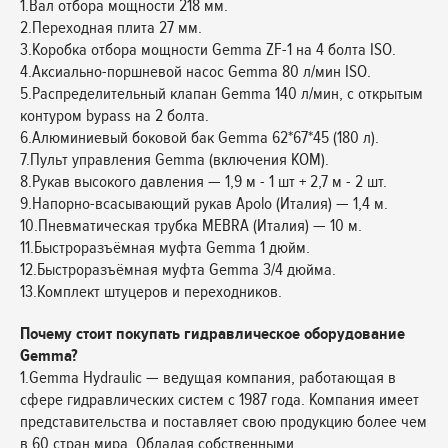
1.Вал отбора мощности 218 мм.
2.Переходная плита 27 мм.
3.Коробка отбора мощности Gemma ZF-1 на 4 болта ISO.
4.Аксиально-поршневой насос Gemma 80 л/мин ISO.
5.Распределительный клапан Gemma 140 л/мин, с открытым
контуром bypass на 2 болта.
6.Алюминиевый боковой бак Gemma 62*67*45 (180 л).
7.Пульт управления Gemma (включения КОМ).
8.Рукав высокого давления — 1,9 м - 1 шт + 2,7 м - 2 шт.
9.Напорно-всасывающий рукав Apolo (Италия) — 1,4 м.
10.Пневматическая трубка MEBRA (Италия) — 10 м.
11.Быстроразъёмная муфта Gemma 1 дюйм.
12.Быстроразъёмная муфта Gemma 3/4 дюйма.
13.Комплект штуцеров и переходников.
Почему стоит покупать гидравлическое оборудование
Gemma?
1.Gemma Hydraulic — ведущая компания, работающая в
сфере гидравлических систем с 1987 года. Компания имеет
представительства и поставляет свою продукцию более чем
в 60 стран мира. Обладая собственными