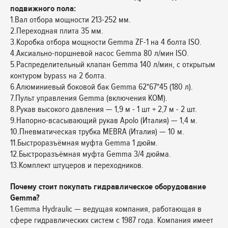
подвижного пола:
1.Вал отбора мощности 213-252 мм.
2.Переходная плита 35 мм.
3.Коробка отбора мощности Gemma ZF-1 на 4 болта ISO.
4.Аксиально-поршневой насос Gemma 80 л/мин ISO.
5.Распределительный клапан Gemma 140 л/мин, с открытым
контуром bypass на 2 болта.
6.Алюминиевый боковой бак Gemma 62*67*45 (180 л).
7.Пульт управления Gemma (включения КОМ).
8.Рукав высокого давления — 1,9 м - 1 шт + 2,7 м - 2 шт.
9.Напорно-всасывающий рукав Apolo (Италия) — 1,4 м.
10.Пневматическая трубка MEBRA (Италия) — 10 м.
11.Быстроразъёмная муфта Gemma 1 дюйм.
12.Быстроразъёмная муфта Gemma 3/4 дюйма.
13.Комплект штуцеров и переходников.
Почему стоит покупать гидравлическое оборудование
Gemma?
1.Gemma Hydraulic — ведущая компания, работающая в
сфере гидравлических систем с 1987 года. Компания имеет