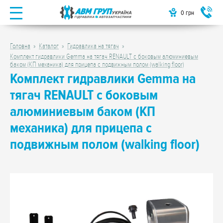
0
грн
Головна
Каталог
Гидравлика на тягач
Комплект гидравлики Gemma на тягач RENAULT с боковым алюминиевым
баком (КП механика) для прицепа с подвижным полом (walking floor)
Комплект гидравлики Gemma на
тягач RENAULT с боковым
алюминиевым баком (КП
механика) для прицепа с
подвижным полом (walking floor)