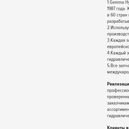
1.Gemma Hy
1987 года.
в 60 стран
разрабатыв
2.Использу
производст
3.Каждая з
европейско
4.Каждый э
гидравличес
5.Все запч
междунаро
Реализаци
профессион
проверенн
заказчикам
ассортимен
гидравличе
Клиенты в