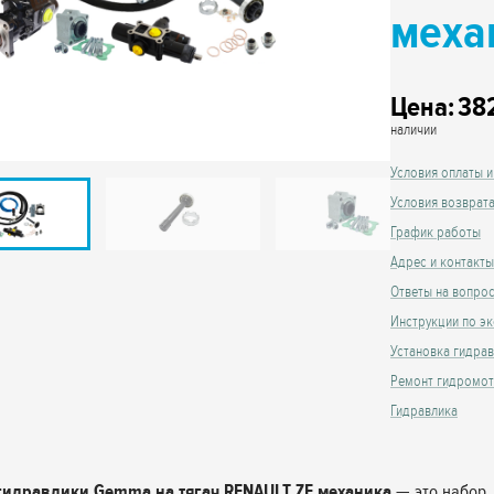
меха
Цена:
38
наличии
Условия оплаты и
Условия возврат
График работы
Адрес и контакты
Ответы на вопро
Инструкции по эк
Установка гидра
Ремонт гидромо
Гидравлика
гидравлики Gemma на тягач RENAULT ZF механика
— это набор