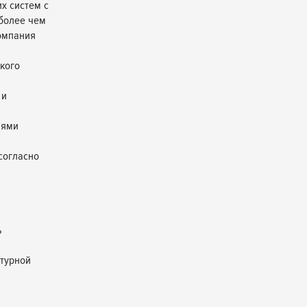
х систем с
 более чем
омпания
кого
 и
лями
согласно
ь
нтурной