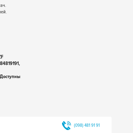
ач.
лей.
ZF
84819191,
 Доступны
(098) 481 91 91