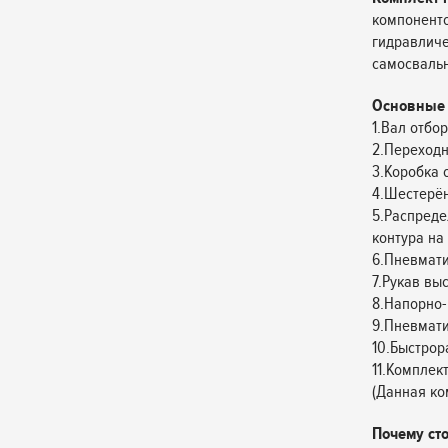
компоненто
гидравличе
самосваль
Основные 
1.Вал отбо
2.Переходн
3.Коробка 
4.Шестерён
5.Распреде
контура на 
6.Пневмати
7.Рукав выс
8.Напорно-
9.Пневмати
10.Быстро
11.Комплек
(Данная ко
Почему ст