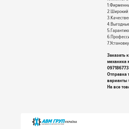
1.Фирменны
2.Широкий 
3.Качестве
4.Выгодные
5.Гарантию
6.Професс
7.Установк
Заказать 
механика 
097186773
Отправка 
варианты 
На все тов