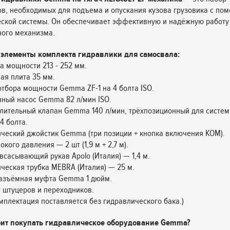
в, необходимых для подъема и опускания кузова грузовика с по
ской системы. Он обеспечивает эффективную и надёжную работу
ного механизма.
элементы комплекта гидравлики для самосвала:
ра мощности 213 - 252 мм.
ая плита 35 мм.
отбора мощности Gemma ZF-1 на 4 болта ISO.
ный насос Gemma 82 л/мин ISO.
лительный клапан Gemma 140 л/мин, трёхпозиционный для систем
4 болта.
ческий джойстик Gemma (три позиции + кнопка включения КОМ).
окого давления — 2 шт (1,9 м + 2,7 м).
всасывающий рукав Apolo (Италия) — 1,4 м.
ческая трубка MEBRA (Италия) — 25 м.
разъёмная муфта Gemma 1 дюйм.
т штуцеров и переходников.
мплектация поставляется без гидравлического бака.)
оит покупать гидравлическое оборудование Gemma?