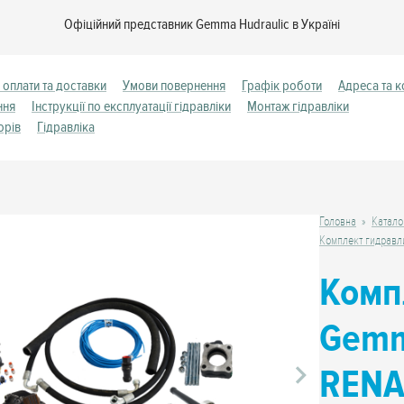
Офіційний представник Gemma Hudraulic в Україні
 оплати та доставки
Умови повернення
Графік роботи
Адреса та к
ння
Інструкції по експлуатації гідравліки
Монтаж гідравліки
орів
Гідравліка
Головна
Катало
Комплект гидравл
Комп
Gemm
RENA