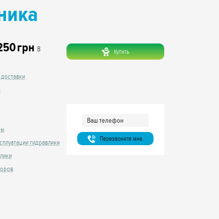
ника
250
грн
В
Купить
 доставки
а
сы
Перезвоните мне.
сплуатации гидравлики
влики
торов