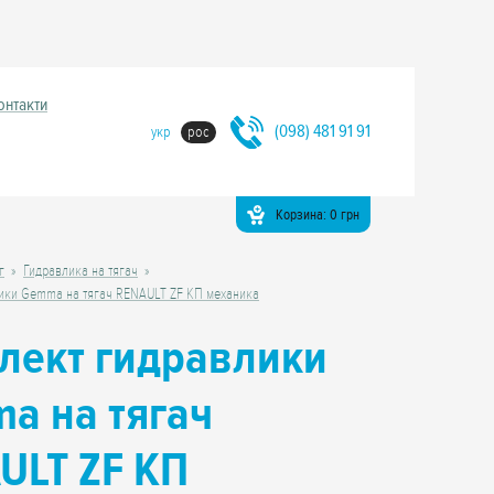
онтакти
(098) 481 91 91
укр
рос
Корзина:
0
грн
г
Гидравлика на тягач
ики Gemma на тягач RENAULT ZF КП механика
лект гидравлики
a на тягач
ULT ZF КП