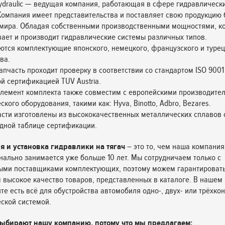
draulic — ведущая компания, работающая в сфере гидравлически
 Компания имеет представительства и поставляет свою продукцию
 мира. Обладая собственными производственными мощностями, к
ает и производит гидравлические системы различных типов.
ются комплектующие японского, немецкого, французского и турец
ва.
апчасть проходит проверку в соответствии со стандартом ISO 9001
й сертификацией TUV Austria.
лемент комплекта также совместим с европейскими производите
кого оборудования, такими как: Hyva, Binotto, Adbro, Bezares.
асти изготовлены из высококачественных металлических сплавов 
дной таблице сертификации.
я и установка гидравлики на тягач
– это то, чем наша компания
ально занимается уже больше 10 лет. Мы сотрудничаем только с
ыми поставщиками комплектующих, поэтому можем гарантироват
 высокое качество товаров, представленных в каталоге. В нашем
те есть всё для обустройства автомобиля одно-, двух- или трёхко
ской системой.
ыбирают нашу компанию, потому что мы предлагаем: