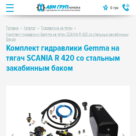
0
грн
Головна
Каталог
Гидравлика на тягач
Комплект гидравлики Gemma на тягач SCANIA R 420 со стальным закабинным
баком
Комплект гидравлики Gemma на
тягач SCANIA R 420 со стальным
закабинным баком