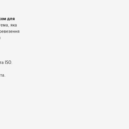
ком для
тема, яка
еревезення
и
а ISO.
та.