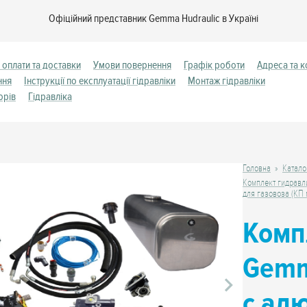
Офіційний представник Gemma Hudraulic в Україні
 оплати та доставки
Умови повернення
Графік роботи
Адреса та к
ння
Інструкції по експлуатації гідравліки
Монтаж гідравліки
орів
Гідравліка
Головна
Катало
Комплект гидравл
для газовоза (КП 
Комп
Gemm
с ал