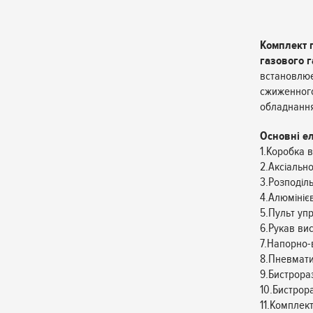
Комплект 
газового г
встановлює
сжиженного
обладнання
Основні е
1.Коробка 
2.Аксіальн
3.Розподіл
4.Алюмінієв
5.Пульт уп
6.Рукав вис
7.Напорно-
8.Пневмати
9.Бистрор
10.Бистро
11.Комплек