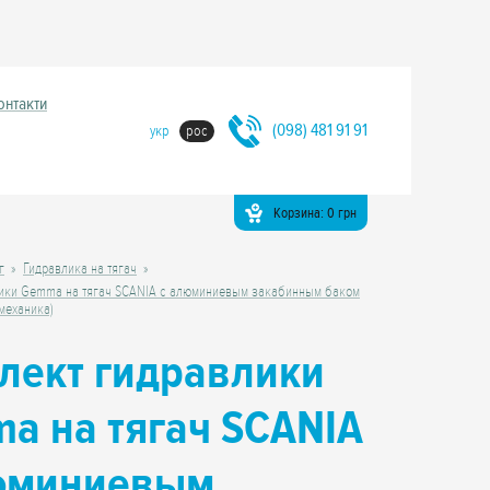
онтакти
(098) 481 91 91
укр
рос
Корзина:
0
грн
г
Гидравлика на тягач
ики Gemma на тягач SCANIA с алюминиевым закабинным баком
механика)
лект гидравлики
a на тягач SCANIA
юминиевым