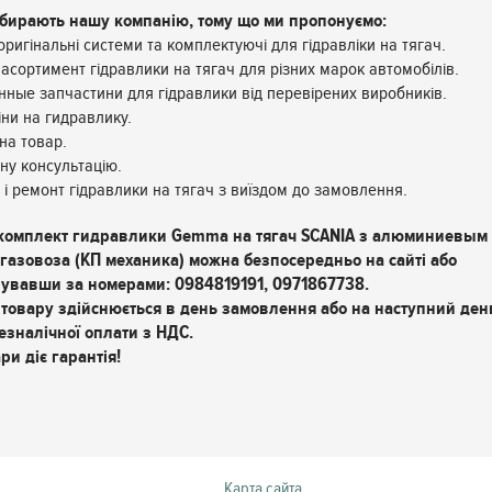
ибирають нашу компанію, тому що ми пропонуємо:
оригінальні системи та комплектуючі для гідравліки на тягач.
асортимент гідравлики на тягач для різних марок автомобілів.
нные запчастини для гідравлики від перевірених виробників.
іни на гидравлику.
на товар.
ну консультацію.
 і ремонт гідравлики на тягач з виїздом до замовлення.
комплект гидравлики Gemma на тягач SCANIA з алюминиевым
газовоза (КП механика) можна безпосередньо на сайті або
увавши за номерами: 0984819191, 0971867738.
товару здійснюється в день замовлення або на наступний день
езналічної оплати з НДС.
ри діє гарантія!
Карта сайта