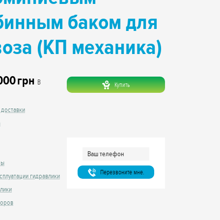
бинным баком для
воза (КП механика)
000
грн
В
Купить
 доставки
а
сы
Перезвоните мне.
сплуатации гидравлики
влики
торов