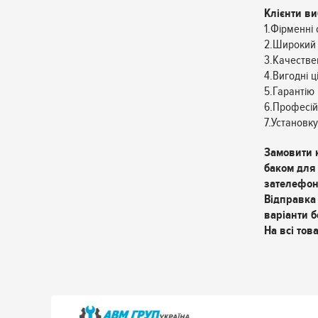
Клієнти в
1.Фірменні 
2.Широкий 
3.Качестве
4.Вигодні ц
5.Гарантію 
6.Професій
7.Установку
Замовити 
баком для 
зателефон
Відправка 
варіанти б
На всі това