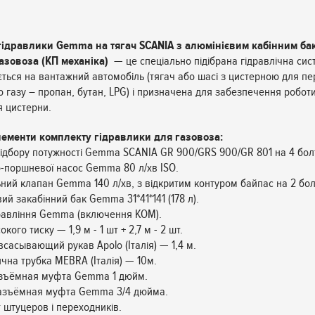
гідравлики Gemma на тягач SCANIA з алюмінієвим кабінним ба
азовоза (КП механіка)
— це спеціально підібрана гідравлічна сис
ться на вантажний автомобіль (тягач або шасі з цистерною для п
 газу – пропан, бутан, LPG) і призначена для забезпечення робот
 цистерни.
лементи комплекту гідравлики для газовоза:
відбору потужності Gemma SCANIA GR 900/GRS 900/GR 801 на 4 болт
о-поршневої насос Gemma 80 л/хв ISO.
ьний клапан Gemma 140 л/хв, з відкритим контуром байпас на 2 бол
ий закабінний бак Gemma 31*41*141 (178 л).
равління Gemma (включення КОМ).
окого тиску — 1,9 м - 1 шт + 2,7 м - 2 шт.
всасывающий рукав Apolo (Італія) — 1,4 м.
чна трубка MEBRA (Італія) — 10м.
азъёмная муфта Gemma 1 дюйм.
разъёмная муфта Gemma 3/4 дюйма.
т штуцеров і переходників.