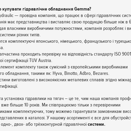
о купувати гідравлічне обладнання Gemma?
draulic — провідна компанія, що працює в сфері гідравлічних сист
анія має представництва і виставляє свою продукцію більше ніж в 
адая власними виробничими потужностями, компанія розробляє і в
 системи різних типів.
ются комплектуючі японського, німецького, французького і турецьк
а.
пчастина проходить перевірку на відповідність стандарту ISO 9001
ї сертифікації TUV Austria.
лемент комплекту також сумісний з європейськими виробниками
го обладнання, такими як: Hyva, Binotto, Adbro, Bezares.
астини виготовлені з високоякісних металевих сплавів згідно міжна
тифікації.
 та установка гідравлики на тягач – це те, чим наша компанія проф
 вже більше 10 років. Ми співпрацюємо тільки з перевіреними
иками комплектуючих, тому можемо гарантувати замовникам висок
редставлених в каталозі. У нашому асортименті є все для обустройс
 одно-, двох- або трёхконтурной гідравлічної
системи.