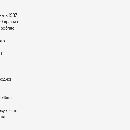
ем з 1987
60 країнах
иробляє
ого
 і
родної
есійно
у якість
тва