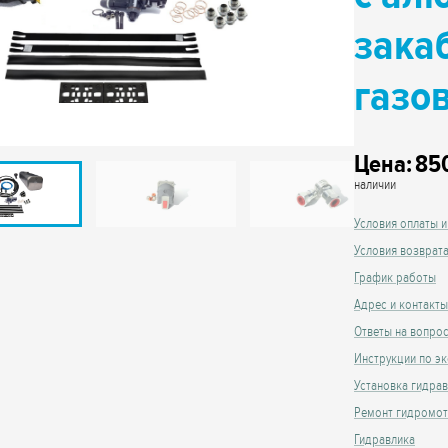
зака
газо
Цена:
85
наличии
Условия оплаты и
Условия возврат
График работы
Адрес и контакты
Ответы на вопро
Инструкции по эк
Установка гидра
Ремонт гидромо
Гидравлика