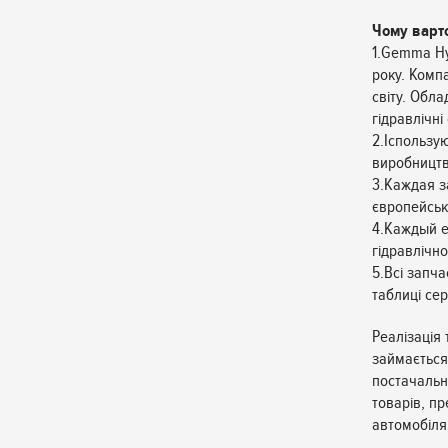
Чому варт
1.Gemma Hy
року. Комп
світу. Обл
гідравлічні
2.Іспользу
виробництв
3.Каждая за
європейсько
4.Каждый е
гідравлічно
5.Всі запч
таблиці сер
Реалізація
займається
постачальн
товарів, п
автомобіля