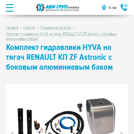
0
грн
Головна
Каталог
Гидравлика на тягач
Комплект гидравлики HYVA на тягач RENAULT КП ZF Astronic с боковым
алюминиевым баком
Комплект гидравлики HYVA на
тягач RENAULT КП ZF Astronic с
боковым алюминиевым баком