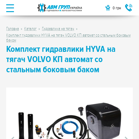
0
грн
Головна
Каталог
Гидравлика на тягач
Комплект гидравлики HYVA на тягач VOLVO КП автомат со стальным боковым
баком
Комплект гидравлики HYVA на
тягач VOLVO КП автомат со
стальным боковым баком