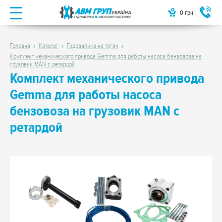
0
грн
Головна
Каталог
Гидравлика на тягач
Комплект механического привода Gemma для работы насоса бензовоза на
грузовик MAN с ретардой
Комплект механического привода
Gemma для работы насоса
бензовоза на грузовик MAN с
ретардой