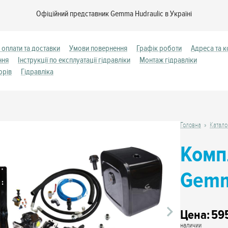
Офіційний представник Gemma Hudraulic в Україні
 оплати та доставки
Умови повернення
Графік роботи
Адреса та к
ння
Інструкції по експлуатації гідравліки
Монтаж гідравліки
орів
Гідравліка
Головна
Катало
Комп
Gemm
Цена:
59
наличии