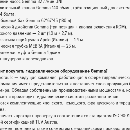
ный насос Gemma 82 л/мин UNI.
лительный клапан Gemma 140 л/мин, трёхпозиционный для систем
4 болта.
 боковой бак Gemma 62*67*45 (180 л).
ческий джойстик Gemma (три позиции + кнопка включения КОМ).
окого давления — 2 шт (1,9 м + 2,7 м).
всасывающий рукав Apolo (Италия) — 1,4 м.
ческая трубка MEBRA (Италия) — 25 м.
азъёмная муфта Gemma 1 дюйм.
т штуцеров и переходников.
оит покупать гидравлическое оборудование Gemma?
draulic — ведущая компания, работающая в сфере гидравлически
 Компания имеет представительства и поставляет свою продукцию
 мира. Обладая собственными производственными мощностями, к
ает и производит гидравлические системы различных типов.
ются комплектующие японского, немецкого, французского и турец
ва.
апчасть проходит проверку в соответствии со стандартом ISO 9001
й сертификацией TUV Austria.
лемент комплекта также совместим с европейскими производите