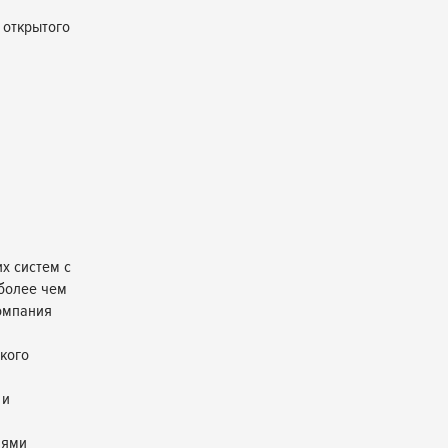
 открытого
х систем с
 более чем
омпания
кого
 и
лями