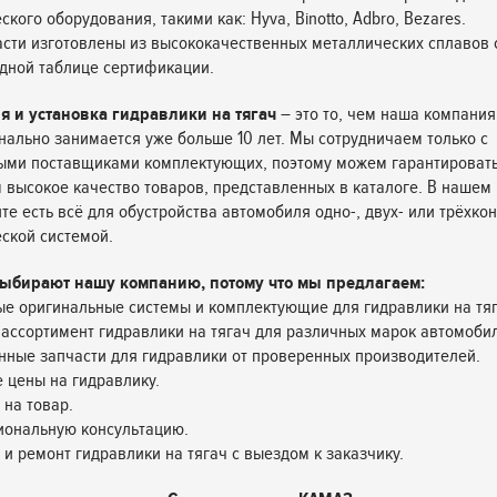
кого оборудования, такими как: Hyva, Binotto, Adbro, Bezares.
асти изготовлены из высококачественных металлических сплавов 
дной таблице сертификации.
я и установка гидравлики на тягач
– это то, чем наша компания
ально занимается уже больше 10 лет. Мы сотрудничаем только с
ыми поставщиками комплектующих, поэтому можем гарантироват
 высокое качество товаров, представленных в каталоге. В нашем
те есть всё для обустройства автомобиля одно-, двух- или трёхко
ской системой.
ыбирают нашу компанию, потому что мы предлагаем:
е оригинальные системы и комплектующие для гидравлики на тяг
ассортимент гидравлики на тягач для различных марок автомоби
нные запчасти для гидравлики от проверенных производителей.
 цены на гидравлику.
 на товар.
иональную консультацию.
у и ремонт гидравлики на тягач с выездом к заказчику.