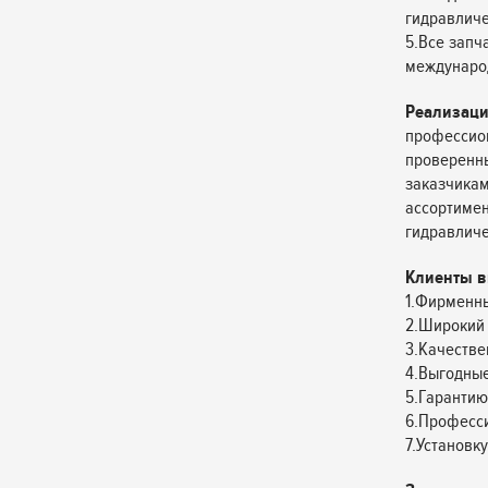
гидравличес
5.Все запч
междунаро
Реализаци
профессион
проверенн
заказчикам
ассортимен
гидравличе
Клиенты в
1.Фирменны
2.Широкий 
3.Качестве
4.Выгодные
5.Гарантию
6.Професс
7.Установк