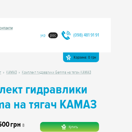
онтакти
(098) 481 91 91
укр
рос
Корзина:
0
грн
г
КАМАЗ
Комплект гидравлики Gemma на тягач КАМАЗ
лект гидравлики
a на тягач КАМАЗ
500
грн
В
Купить