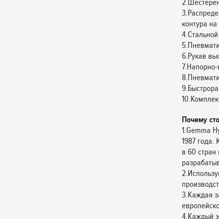
2.Шестерён
3.Распреде
контура на 
4.Стальной
5.Пневмати
6.Рукав выс
7.Напорно-
8.Пневмати
9.Быстрор
10.Комплек
Почему ст
1.Gemma Hy
1987 года.
в 60 стран
разрабатыв
2.Использу
производст
3.Каждая з
европейско
4.Каждый э