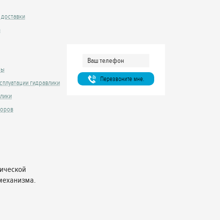
 доставки
а
сы
Перезвоните мне.
сплуатации гидравлики
влики
торов
лической
механизма.