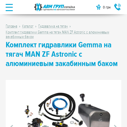
0
грн
Головна
Каталог
Гидравлика на тягач
Комплект гидравлики Gemma на тягач MAN ZF Astronic с алюминиевым
закабинным баком
Комплект гидравлики Gemma на
тягач MAN ZF Astronic с
алюминиевым закабинным баком