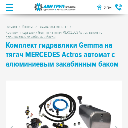
0
грн
Головна
Каталог
Гидравлика на тягач
Комплект гидравлики Gemma на тягач MERCEDES Actros автомат с
алюминиевым закабинным баком
Комплект гидравлики Gemma на
тягач MERCEDES Actros автомат с
алюминиевым закабинным баком