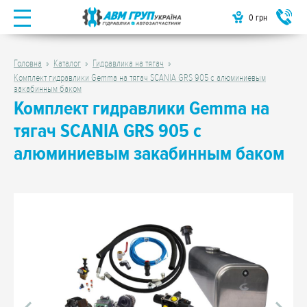
0
грн
Головна
Каталог
Гидравлика на тягач
Комплект гидравлики Gemma на тягач SCANIA GRS 905 с алюминиевым
закабинным баком
Комплект гидравлики Gemma на
тягач SCANIA GRS 905 с
алюминиевым закабинным баком