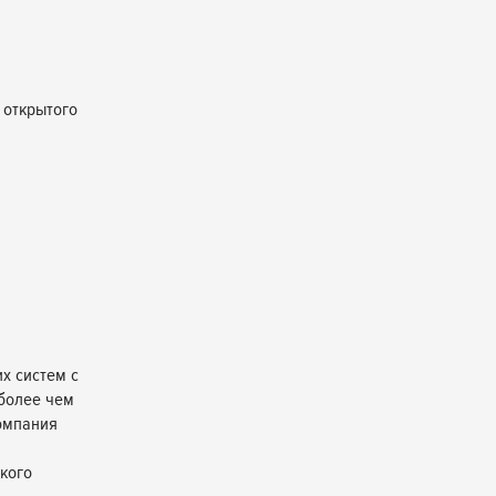
 открытого
х систем с
 более чем
омпания
кого