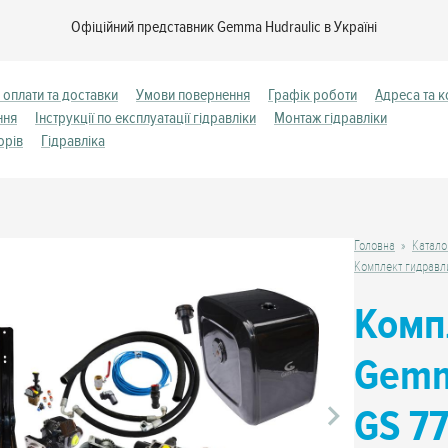
Офіційний представник Gemma Hudraulic в Україні
 оплати та доставки
Умови повернення
Графік роботи
Адреса та к
ння
Інструкції по експлуатації гідравліки
Монтаж гідравліки
орів
Гідравліка
Головна
Катало
Комплект гидравл
Комп
Gemm
GS 77