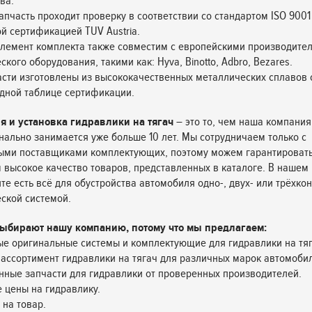
ва.
апчасть проходит проверку в соответствии со стандартом ISO 9001
й сертификацией TUV Austria.
лемент комплекта также совместим с европейскими производите
кого оборудования, такими как: Hyva, Binotto, Adbro, Bezares.
асти изготовлены из высококачественных металлических сплавов 
дной таблице сертификации.
я и установка гидравлики на тягач
– это то, чем наша компания
ально занимается уже больше 10 лет. Мы сотрудничаем только с
ыми поставщиками комплектующих, поэтому можем гарантироват
 высокое качество товаров, представленных в каталоге. В нашем
те есть всё для обустройства автомобиля одно-, двух- или трёхко
ской системой.
ыбирают нашу компанию, потому что мы предлагаем:
е оригинальные системы и комплектующие для гидравлики на тяг
ассортимент гидравлики на тягач для различных марок автомоби
нные запчасти для гидравлики от проверенных производителей.
 цены на гидравлику.
 на товар.