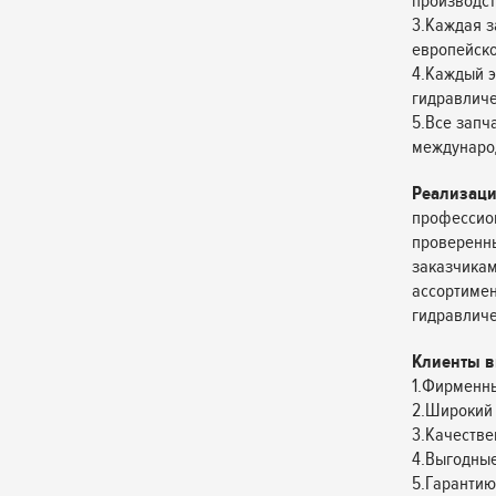
производст
3.Каждая з
европейско
4.Каждый э
гидравличес
5.Все запч
междунаро
Реализаци
профессион
проверенн
заказчикам
ассортимен
гидравличе
Клиенты в
1.Фирменны
2.Широкий 
3.Качестве
4.Выгодные
5.Гарантию