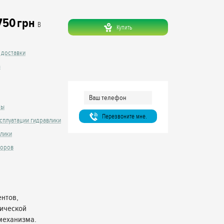
750
грн
В
Купить
 доставки
а
сы
Перезвоните мне.
сплуатации гидравлики
влики
торов
нтов,
лической
механизма.