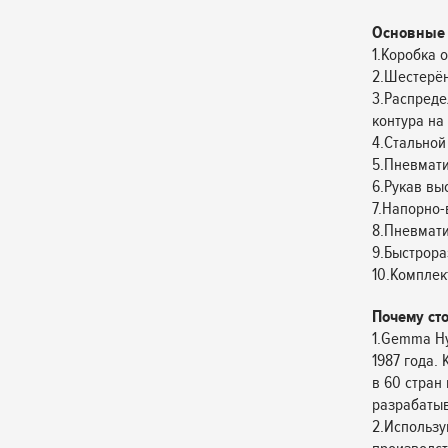
Основные 
1.Коробка 
2.Шестерён
3.Распреде
контура на 
4.Стальной
5.Пневмати
6.Рукав выс
7.Напорно-
8.Пневмати
9.Быстрор
10.Комплек
Почему ст
1.Gemma Hy
1987 года.
в 60 стран
разрабатыв
2.Использу