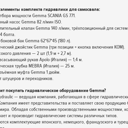
элементы комплекта гидравлики для самосвала:
отбора мощности Gemma SCANIA GS 771.
ный насос Gemma 82 л/мин ISO.
лительный клапан Gemma 140 л/мин, трёхпозиционный для систем
4 болта.
 боковой бак Gemma 62*67*45 (180 л).
ческий джойстик Gemma (три позиции + кнопка включения КОМ).
окого давления — 2 шт (1,9 м + 2,7 м).
всасывающий рукав Apolo (Италия) — 1,4 м.
ческая трубка MEBRA (Италия) — 25 м.
азъёмная муфта Gemma 1 дюйм.
т штуцеров и переходников.
оит покупать гидравлическое оборудование Gemma?
draulic — ведущая компания, работающая в сфере гидравлически
 Компания имеет представительства и поставляет свою продукцию
 мира. Обладая собственными производственными мощностями, к
ает и производит гидравлические системы различных типов.
ются комплектующие японского, немецкого, французского и турец