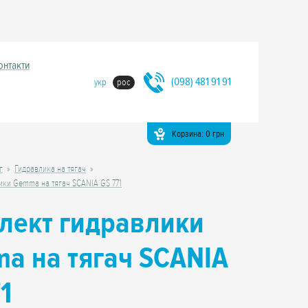
онтакти
(098) 481 91 91
укр
рос
Корзина:
0
грн
г
Гидравлика на тягач
ики Gemma на тягач SCANIA GS 771
лект гидравлики
a на тягач SCANIA
1