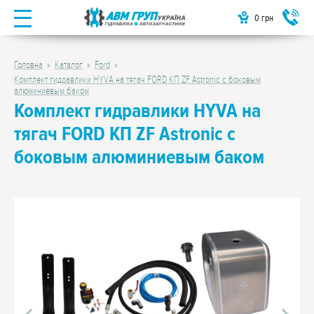
0
грн
Головна
Каталог
Ford
Комплект гидравлики HYVA на тягач FORD КП ZF Astronic с боковым
алюминиевым баком
Комплект гидравлики HYVA на
тягач FORD КП ZF Astronic с
боковым алюминиевым баком