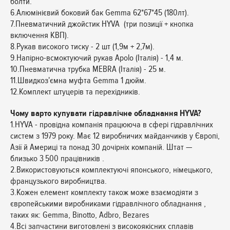
болти.
6.Алюмінієвий боковий бак Gemma 62*67*45 (180лт).
7.Пневматичний джойстик HYVA (три позиції + кнопка
включення КВП).
8.Рукав високого тиску - 2 шт (1,9м + 2,7м).
9.Напірно-всмоктуючий рукав Apolo (Італія) - 1,4 м.
10.Пневматична трубка MEBRA (Італія) - 25 м.
11.Швидкоз'ємна муфта Gemma 1 дюйм.
12.Комплект штуцерів та перехідників.
Чому варто купувати гідравлічне обладнання HYVA?
1.HYVA - провідна компанія працююча в сфері гідравлічних
систем з 1979 року. Має 12 виробничих майданчиків у Європі,
Азії й Америці та понад 30 дочірніх компаній. Штат —
близько 3 500 працівників .
2.Використовуються комплектуючі японського, німецького,
французького виробництва.
3.Кожен елемент комплекту також може взаємодіяти з
європейськими виробниками гідравлічного обладнання ,
таких як: Gemma, Binotto, Adbro, Bezares
4.Всі запчастини виготовлені з високоякісних сплавів