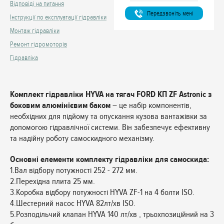
Відповіді на питання
Передзвонiть менi
Інструкції по експлуатації гідравліки
Монтаж гідравліки
Ремонт гідромоторів
Гідравліка
Комплект гідравліки HYVA на тягач FORD КП ZF Astronic з
боковим алюмінієвим баком
– це набір компонентів,
необхідних для підйому та опускання кузова вантажівки за
допомогою гідравлічної системи. Він забезпечує ефективну
та надійну роботу самоскидного механізму.
Основні елементи комплекту гідравліки для самоскида:
1.Вал відбору потужності 252 - 272 мм.
2.Перехідна плита 25 мм.
3.Коробка відбору потужності HYVA ZF-1 на 4 болти ISO.
4.Шестерний насос HYVA 82лт/хв ISO.
5.Розподільчий клапан HYVA 140 лт/хв , трьохпозиційний на 3