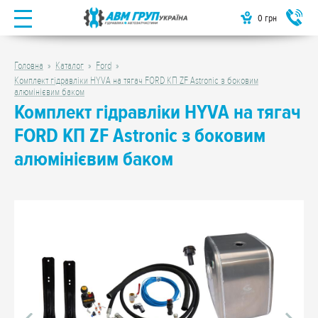
0
грн
Головна
Каталог
Ford
Комплект гідравліки HYVA на тягач FORD КП ZF Astronic з боковим
алюмінієвим баком
Комплект гідравліки HYVA на тягач
FORD КП ZF Astronic з боковим
алюмінієвим баком