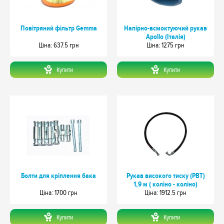
Повітряний фільтр Gemma
Напірно-всмоктуючий рукав
Apollo (Італія)
Цiна: 637.5 грн
Цiна: 1275 грн
Купити
Купити
Болти для кріплення бака
Рукав високого тиску (РВТ)
1,9 м ( коліно - коліно)
Цiна: 1700 грн
Цiна: 1912.5 грн
Купити
Купити