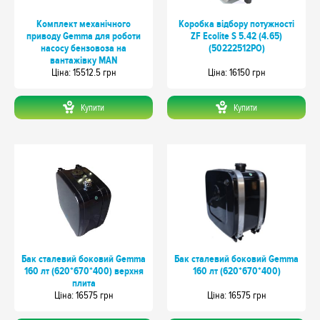
Комплект механічного
Коробка відбору потужності
приводу Gemma для роботи
ZF Ecolite S 5.42 (4.65)
насосу бензовоза на
(50222512PO)
вантажівку MAN
Цiна: 15512.5 грн
Цiна: 16150 грн
Купити
Купити
Бак сталевий боковий Gemma
Бак сталевий боковий Gemma
160 лт (620*670*400) верхня
160 лт (620*670*400)
плита
Цiна: 16575 грн
Цiна: 16575 грн