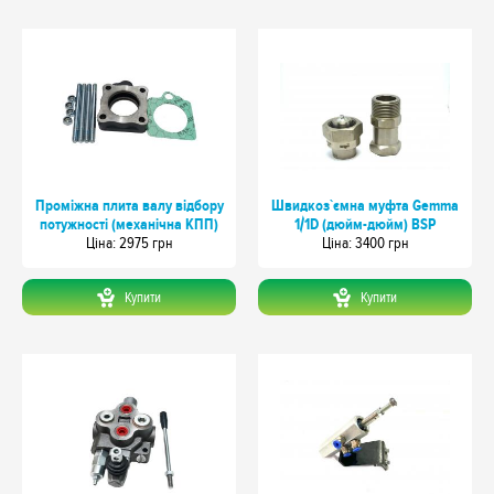
Проміжна плита валу відбору
Швидкоз`ємна муфта Gemma
потужності (механічна КПП)
1/1D (дюйм-дюйм) BSP
Цiна: 2975 грн
Цiна: 3400 грн
Купити
Купити