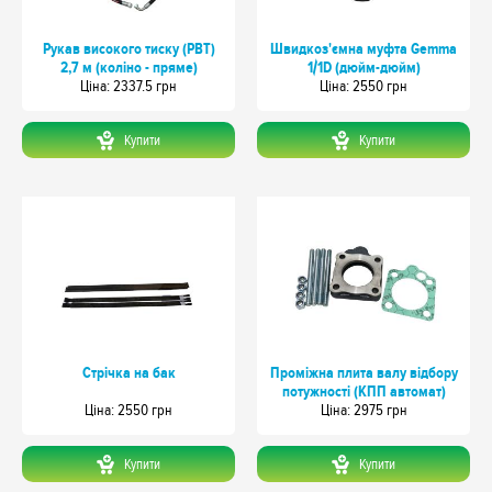
Рукав високого тиску (РВТ)
Швидкоз'ємна муфта Gemma
2,7 м (коліно - пряме)
1/1D (дюйм-дюйм)
Цiна: 2337.5 грн
Цiна: 2550 грн
Купити
Купити
Стрічка на бак
Проміжна плита валу відбору
потужності (КПП автомат)
Цiна: 2550 грн
Цiна: 2975 грн
Купити
Купити