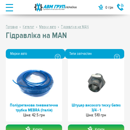
0
грн
Головна
Каталог
Марки авто
Гідравліка на MAN
Гідравліка на MAN
Марки авто
Типи запчастин
Поліуретанова пневматична
Штуцер високого тиску Gates
трубка MEBRA (Італія)
3/4 - 1
Цiна: 42.5 грн
Цiна: 510 грн
Купити
Купити