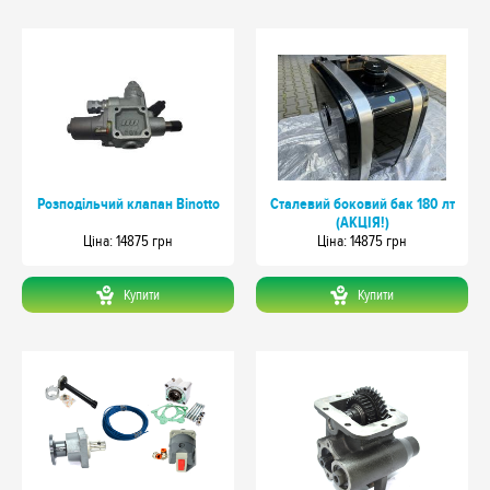
Розподільчий клапан Binotto
Сталевий боковий бак 180 лт
(АКЦІЯ!)
Цiна: 14875 грн
Цiна: 14875 грн
Купити
Купити