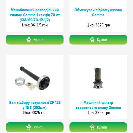
Моноблочний розподільчий
Обмежувач підйому кузова
клапан Gemma 1 секція 70 лт
Gemma
(GM-MS-70-1P-1/2)
Цiна: 3612.5 грн
Цiна: 3825 грн
Купити
Купити
Вал відбору потужності ZF 12S
Масляний фільтр
/ 16 S (252мм)
зворотнього зливу Gemma
Цiна: 3825 грн
Цiна: 3825 грн
Купити
Купити