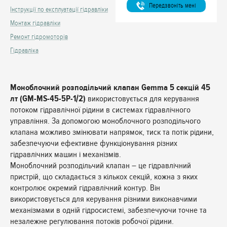
Передзвонiть менi
Інструкції по експлуатації гідравліки
Монтаж гідравліки
Ремонт гідромоторів
Гідравліка
Моноблочний розподільчий клапан Gemma 5 секцій 45
лт (GM-MS-45-5P-1/2)
використовується для керування
потоком гідравлічної рідини в системах гідравлічного
управління. За допомогою моноблочного розподільчого
клапана можливо змінювати напрямок, тиск та потік рідини,
забезпечуючи ефективне функціонування різних
гідравлічних машин і механізмів.
Моноблочний розподільчий клапан – це гідравлічний
пристрій, що складається з кількох секцій, кожна з яких
контролює окремий гідравлічний контур. Він
використовується для керування різними виконавчими
механізмами в одній гідросистемі, забезпечуючи точне та
незалежне регулювання потоків робочої рідини.