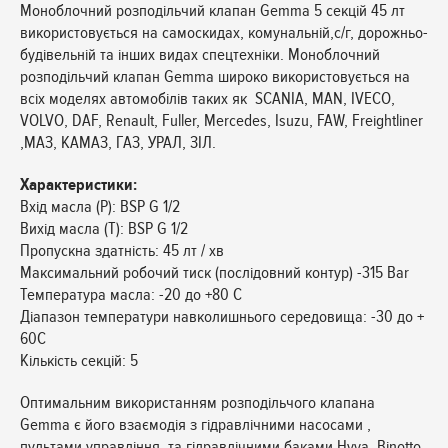
Моноблочний розподільчий клапан Gemma 5 секцій 45 лт
використовується на самоскидах, комунальній,с/г, дорожньо-
будівельній та інших видах спецтехніки. Моноблочний
розподільчий клапан Gemma широко використовується на
всіх моделях автомобілів таких як SCANIA, MAN, IVECO,
VOLVO, DAF, Renault, Fuller, Mercedes, Isuzu, FAW, Freightliner
,МАЗ, КАМАЗ, ГАЗ, УРАЛ, ЗІЛ.
Характеристики:
Вхід масла (P): BSP G 1/2
Вихід масла (Т): BSP G 1/2
Пропускна здатність: 45 лт / хв
Максимальний робочий тиск (послідовний контур) -315 Bar
Температура масла: -20 до +80 C
Діапазон температури навколишнього середовища: -30 до +
60С
Кількість секцій: 5
Оптимальним використанням розподільчого клапана
Gemma є його взаємодія з гідравлічними насосами ,
пультами управління та гідравлічними баками Hyva, Binotto,