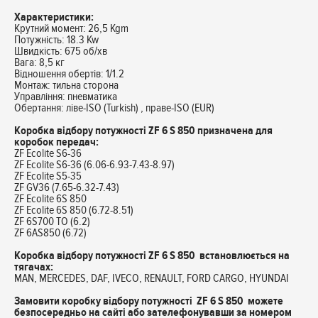
Характеристики:
Крутний момент: 26,5 Kgm
Потужність: 18.3 Kw
Швидкість: 675 об/хв
Вага: 8,5 кг
Відношення обертів: 1/1.2
Монтаж: тильна сторона
Управління: пневматика
Обертання: ліве-ISO (Turkish) , праве-ISO (EUR)
Коробка відбору потужності
ZF 6 S 850
призначена для
коробок передач:
ZF Ecolite S6-36
ZF Ecolite S6-36 (6.06-6.93-7.43-8.97)
ZF Ecolite S5-35
ZF GV36 (7.65-6.32-7.43)
ZF Ecolite 6S 850
ZF Ecolite 6S 850 (6.72-8.51)
ZF 6S700 TO (6.2)
ZF 6AS850 (6.72)
Коробка відбору потужності ZF 6 S 850 встановлюється на
тягачах:
MAN, MERCEDES, DAF, IVECO, RENAULT, FORD CARGO, HYUNDAI
Замовити коробку відбору потужності ZF 6 S 850 можете
безпосередньо на сайті або зателефонувавши за номером