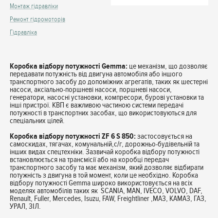
Монтаж гідравліки
Ремонт гідромоторів
Гідравліка
Коробка відбору потужності Gemma:
це механізм, що дозволяє
передавати потужність від двигуна автомобіля або іншого
транспортного засобу до допоміжних агрегатів, таких як шестерні
насоси, аксіально-поршневі насоси, поршневі насоси,
генератори, насосні установки, компресори, бурові установки та
інші пристрої. КВП є важливою частиною системи передачі
потужності в транспортних засобах, що використовуються для
спеціальних цілей.
Коробка відбору потужності ZF 6 S 850:
застосовується на
самоскидах, тягачах, комунальній,с/г, дорожньо-будівельній та
інших видах спецтехніки. Зазвичай коробка відбору потужності
встановлюється на трансмісії або на коробці передач
транспортного засобу та має механізм, який дозволяє відбирати
потужність з двигуна в той момент, коли це необхідно. Коробка
відбору потужності Gemma широко використовується на всіх
моделях автомобілів таких як SCANIA, MAN, IVECO, VOLVO, DAF,
Renault, Fuller, Mercedes, Isuzu, FAW, Freightliner ,МАЗ, КАМАЗ, ГАЗ,
УРАЛ, ЗІЛ.