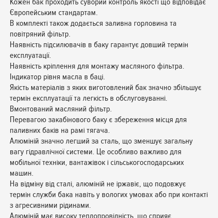
Кожен бак проходить суворий контроль якості що відповідає
Європейським стандартам.
В комплекті також додається заливна горловина та
повітряний фільтр.
Наявність підсилювачів в баку гарантує довший термін
експлуатації.
Наявність кріплення для монтажу масляного фільтра.
Індикатор рівня масла в баці.
Якість матеріалів з яких виготовлений бак значно збільшує
термін експлуатації та легкість в обслуговуванні.
Вмонтований масляний фільтр.
Перевагою закабінового баку є збереження місця для
паливних баків на рамі тягача.
Алюміній значно легший за сталь, що зменшує загальну
вагу гідравлічної системи. Це особливо важливо для
мобільної техніки, вантажівок і сільськогосподарських
машин.
На відміну від сталі, алюміній не іржавіє, що подовжує
термін служби бака навіть у вологих умовах або при контакті
з агресивними рідинами.
Алюміній має високу теплопровідність, що сприяє