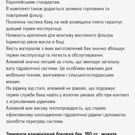
Європейським стандартам.
В комплекті також додається заливна горловина та
повітряний фільтр.
Посилена частина баку на якій розміщена плита гарантує
довший термін експлуатації.
Наявність кріплення для монтажу масляного фільтра
Індикатор рівня масла в баці.
Якість матеріалів з яких виготовлений бак значно збільшує
термін експлуатації та легкість в обслуговуванні.
Алюміній значно легший за сталь, що зменшує загальну
вагу гідравлічної системи. Це особливо важливо для
мобільної техніки, вантажівок і сільськогосподарських
машин.
На відміну від сталі, алюміній не іржавіє, що подовжує
термін служби бака навіть у вологих умовах або при контакті
з агресивними рідинами.
Алюміній має високу теплопровідність, що сприяє
ефективному охолодженню гідравлічної рідини і допомагає
запобігти перегріву системи.
Замовити алюмінієвий боковий бак 180 лт можете