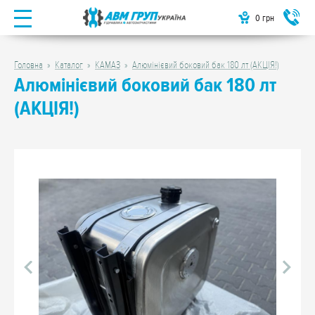
0
грн
Головна
Каталог
КАМАЗ
Алюмінієвий боковий бак 180 лт (АКЦІЯ!)
Алюмінієвий боковий бак 180 лт
(АКЦІЯ!)