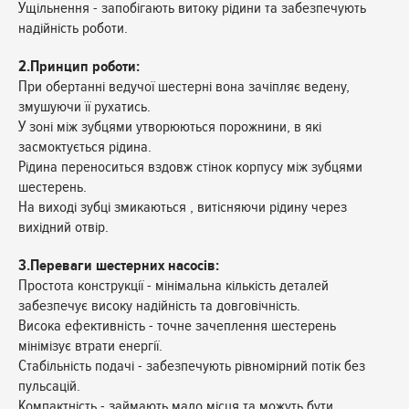
Ущільнення - запобігають витоку рідини та забезпечують
надійність роботи.
2.Принцип роботи:
При обертанні ведучої шестерні вона зачіпляє ведену,
змушуючи її рухатись.
У зоні між зубцями утворюються порожнини, в які
засмоктується рідина.
Рідина переноситься вздовж стінок корпусу між зубцями
шестерень.
На виході зубці змикаються , витісняючи рідину через
вихідний отвір.
3.Переваги шестерних насосів:
Простота конструкції - мінімальна кількість деталей
забезпечує високу надійність та довговічність.
Висока ефективність - точне зачеплення шестерень
мінімізує втрати енергії.
Стабільність подачі - забезпечують рівномірний потік без
пульсацій.
Компактність - займають мало місця та можуть бути