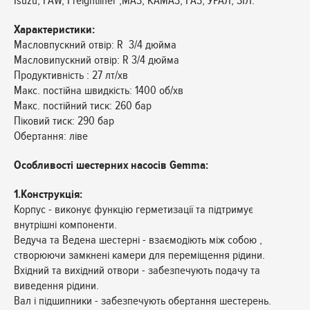
Isuzu, FAW, Freightliner ,МАЗ, КАМАЗ, ГАЗ, УРАЛ, ЗІЛ.
Характеристики:
Масловпускний отвір: R 3/4 дюйма
Масловипускний отвір: R 3/4 дюйма
Продуктивність : 27 лт/хв
Макс. постійна швидкість: 1400 об/хв
Макс. постійний тиск: 260 бар
Піковий тиск: 290 бар
Обертання: ліве
Особливості шестерних насосів Gemma:
1.Конструкція:
Корпус - виконує функцію герметизації та підтримує
внутрішні компоненти.
Ведуча та Ведена шестерні - взаємодіють між собою ,
створюючи замкнені камери для переміщення рідини.
Вхідний та вихідний отвори - забезпечують подачу та
виведення рідини.
Вал і підшипники - забезпечують обертання шестерень.