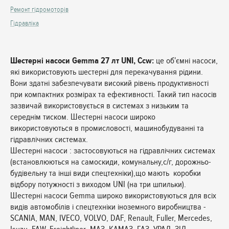
Ремонт гідромоторів
Гідравліка
Шестерні насоси Gemma 27 лт UNI, Ccw:
це об'ємні насоси,
які використовують шестерні для перекачування рідини.
Вони здатні забезпечувати високий рівень продуктивності
при компактних розмірах та ефективності. Такий тип насосів
зазвичай використовується в системах з низьким та
середнім тиском. Шестерні насоси широко
використовуються в промисловості, машинобудуванні та
гідравлічних системах.
Шестерні насоси : застосовуються на гідравлічних системах
(встановлюються на самоскиди, комунальну,с/г, дорожньо-
будівельну та інші види спецтехніки),що мають коробки
відбору потужності з виходом UNI (на три шпильки).
Шестерні насоси Gemma широко використовуються для всіх
видів автомобілів і спецтехніки іноземного виробництва -
SCANIA, MAN, IVECO, VOLVO, DAF, Renault, Fuller, Mercedes,