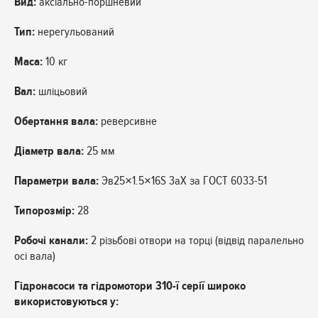
Вид:
аксіально-поршневий
Тип:
нерегульований
Маса:
10 кг
Вал:
шліцьовий
Обертання вала:
реверсивне
Діаметр вала:
25 мм
Параметри вала:
Эв25×1.5×16S 3aX за ГОСТ 6033-51
Типорозмір:
28
Робочі канали:
2 різьбові отвори на торці (відвід паралельно
осі вала)
Гідронасоси та гідромотори 310-ї серії широко
використовуються у: