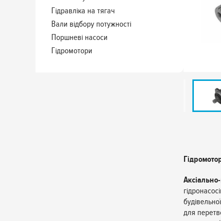
Гідравліка на тягач
Вали відбору потужності
Поршневі насоси
Гідромотори
Гідромотор
Аксіально-
гідронасосі
будівельної
для перетво