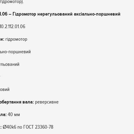
гідромотор).
.01.06 – Гідромотор нерегульований аксіально-поршневий
0.2.112.01.06
и:
гідромотор
льно-поршневий
ульований
г
овий
обертання вала:
реверсивне
ла:
40 мм
:
Ø40k6 по ГОСТ 23360-78