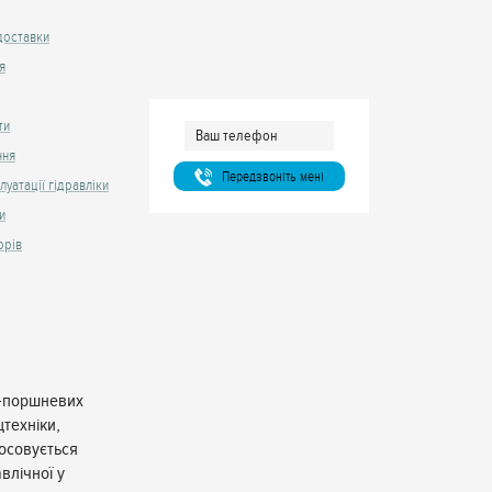
доставки
я
ти
ння
Передзвонiть менi
луатації гідравліки
и
орів
о-поршневих
цтехніки,
тосовується
влічної у