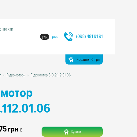
онтакти
(098) 481 91 91
укр
рос
Корзина:
0
грн
г
Гідромотори
Гідромотор 310.2.112.01.06
омотор
.112.01.06
75
грн
В
Купити