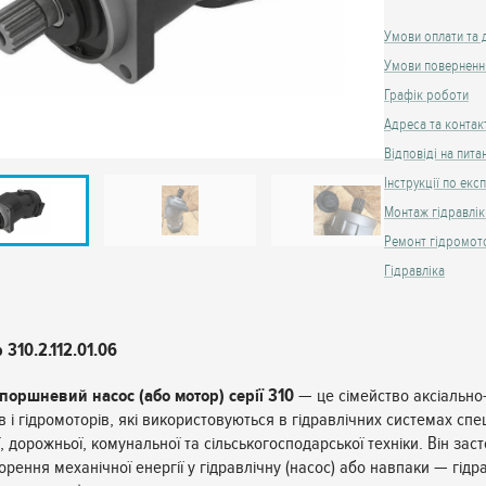
Умови оплати та 
Умови поверненн
Графік роботи
Адреса та контак
Відповіді на пита
Інструкції по експ
Монтаж гідравлік
Ремонт гідромот
Гідравліка
 310.2.112.01.06
поршневий насос (або мотор) серії 310
— це сімейство аксіальн
в і гідромоторів, які використовуються в гідравлічних системах спе
, дорожньої, комунальної та сільськогосподарської техніки. Він зас
рення механічної енергії у гідравлічну (насос) або навпаки — гідра