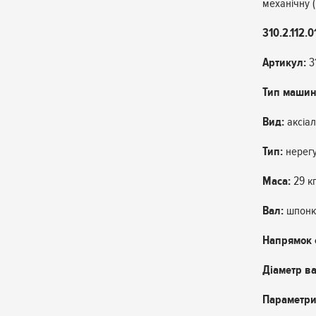
механічну (
310.2.112
Артикул:
31
Тип машин
Вид:
аксіа
Тип:
нерег
Маса:
29 к
Вал:
шпонк
Напрямок 
Діаметр ва
Параметри