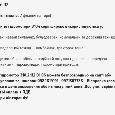
р:
112
х каналів:
2 фланця на торці
и та гідромотори 310-ї серії широко використовуються у:
ах, навантажувачах, бульдозерах, комунальній та дорожній техніці;
сподарській техніці — комбайнах, тракторах тощо;
де потрібна стабільна, надійна й потужна гідравлічна передача — 
ханізми, гідроциліндри, гідромотори приводів.
г
ідромотор 310.2.112.01.06
можете безпосередньо на сайті або
увавши за номером 0984819191 , 0971867738 . Відправка тов
ся в день замовлення або на наступний день. Доступні варіан
вої оплати з ПДВ.
ри діє гарантія!