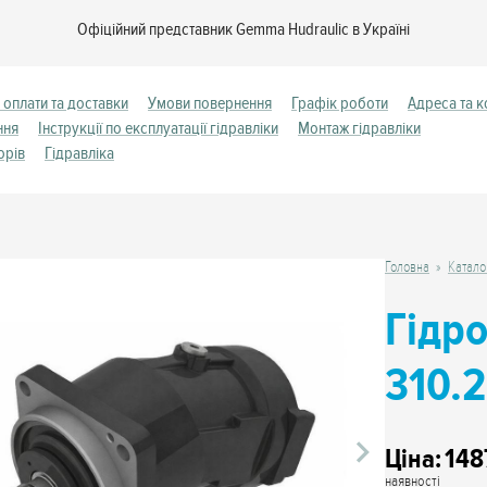
Офіційний представник Gemma Hudraulic в Україні
 оплати та доставки
Умови повернення
Графік роботи
Адреса та к
ння
Інструкції по експлуатації гідравліки
Монтаж гідравліки
орів
Гідравліка
Головна
Катало
Гідр
310.2
Ціна:
148
наявності