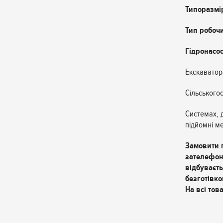
Типоразмі
Тип робочи
Гідронасос
Екскаватор
Сільського
Системах, 
підйомні ме
Замовити 
зателефон
відбуваєть
безготівко
На всі това