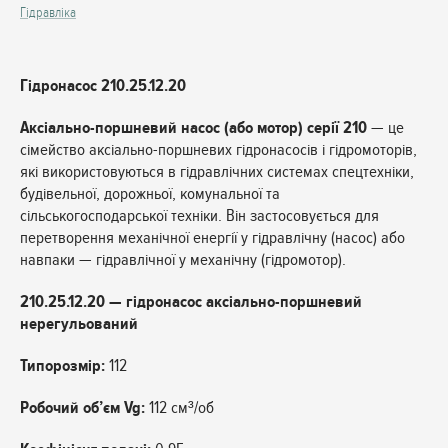
Гідравліка
Гідронасос 210.25.12.20
Аксіально-поршневий насос (або мотор) серії 210
— це
сімейство аксіально-поршневих гідронасосів і гідромоторів,
які використовуються в гідравлічних системах спецтехніки,
будівельної, дорожньої, комунальної та
сільськогосподарської техніки. Він застосовується для
перетворення механічної енергії у гідравлічну (насос) або
навпаки — гідравлічної у механічну (гідромотор).
210.25.12.20 — гідронасос аксіально-поршневий
нерегульований
Типорозмір:
112
Робочий об’єм Vg:
112 см³/об