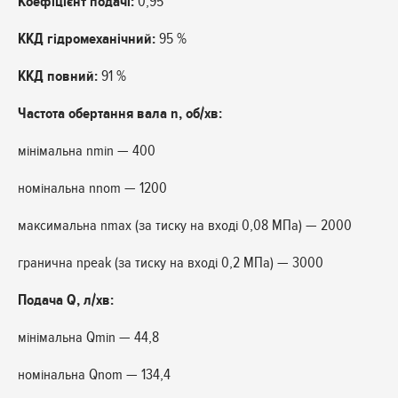
Коефіцієнт подачі:
0,95
ККД гідромеханічний:
95 %
ККД повний:
91 %
Частота обертання вала n, об/хв:
мінімальна nmin — 400
номінальна nnom — 1200
максимальна nmax (за тиску на вході 0,08 МПа) — 2000
гранична npeak (за тиску на вході 0,2 МПа) — 3000
Подача Q, л/хв:
мінімальна Qmin — 44,8
номінальна Qnom — 134,4