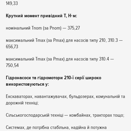
149,33
Крутний момент привідний T, Н·м:
номінальний Tnom (за Pnom) — 375,27
максимальний Tmax (за Pmax) для насосів типу 210, 310.3 —
656,73
максимальний Tmax (за Pmax) для насосів типу 310.4 —
750,54
Гідронасоси та гідромотори 210-ї серії широко
використовуються у:
Екскаваторах, навантажувачах, бульдозерах, комунальній та
дорожній техніці;
Сільськогосподарській техніці — комбайнах, тракторах тощо;
Системах, де потрібна стабільна, надійна й потужна