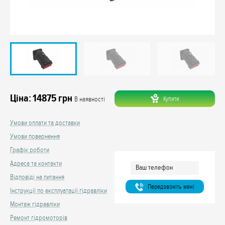
Ціна:
14875
грн
Купити
В наявності
Умови оплати та доставки
Умови повернення
Графік роботи
Адреса та контакти
Відповіді на питання
Передзвонiть менi
Інструкції по експлуатації гідравліки
Монтаж гідравліки
Ремонт гідромоторів