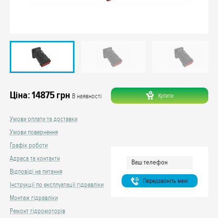
Ціна:
14875
грн
Купити
В наявності
Умови оплати та доставки
Умови повернення
Графік роботи
Адреса та контакти
Відповіді на питання
Передзвонiть менi
Інструкції по експлуатації гідравліки
Монтаж гідравліки
Ремонт гідромоторів