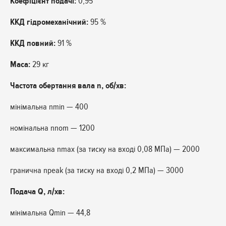
Коефіцієнт подачі:
0,95
ККД гідромеханічний:
95 %
ККД повний:
91 %
Маса:
29 кг
Частота обертання вала n, об/хв:
мінімальна nmin — 400
номінальна nnom — 1200
максимальна nmax (за тиску на вході 0,08 МПа) — 2000
гранична npeak (за тиску на вході 0,2 МПа) — 3000
Подача Q, л/хв:
мінімальна Qmin — 44,8