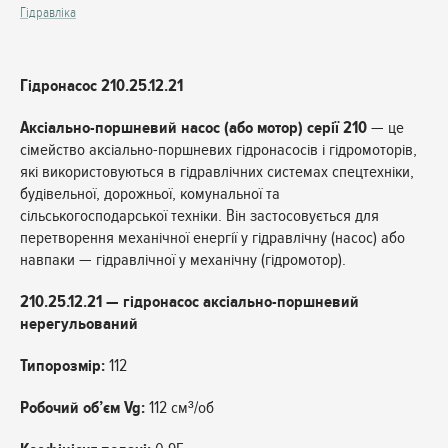
Гідравліка
Гідронасос 210.25.12.21
Аксіально-поршневий насос (або мотор) серії 210
— це
сімейство аксіально-поршневих гідронасосів і гідромоторів,
які використовуються в гідравлічних системах спецтехніки,
будівельної, дорожньої, комунальної та
сільськогосподарської техніки. Він застосовується для
перетворення механічної енергії у гідравлічну (насос) або
навпаки — гідравлічної у механічну (гідромотор).
210.25.12.21 — гідронасос аксіально-поршневий
нерегульований
Типорозмір:
112
Робочий об’єм Vg:
112 см³/об