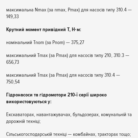
максимальна Nmax (за nmax, Pmax) для насосів типу 310.4 —
149,33
Крутний момент привідний T, Н·м:
номінальний Tnom (за Pnom) — 375,27
максимальний Tmax (за Pmax) для насосів типу 210, 310.3 —
656,73
максимальний Tmax (за Pmax) для насосів типу 310.4 —
750,54
Гідронасоси та гідромотори 210-ї серії широко
використовуються у:
Екскаваторах, навантажувачах, бульдозерах, комунальній та
дорожній техніці;
Сільськогосподарській техніці — комбайнах, тракторах тощо;