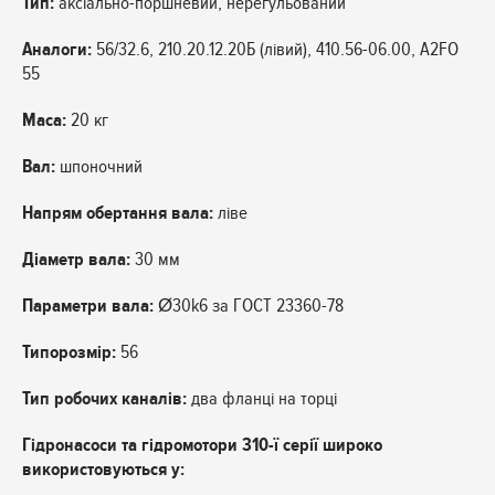
Тип:
аксіально-поршневий, нерегульований
Аналоги:
56/32.6, 210.20.12.20Б (лівий), 410.56-06.00, A2FO
55
Маса:
20 кг
Вал:
шпоночний
Напрям обертання вала:
ліве
Діаметр вала:
30 мм
Параметри вала:
Ø30k6 за ГОСТ 23360-78
Типорозмір:
56
Тип робочих каналів:
два фланці на торці
Гідронасоси та гідромотори 310-ї серії широко
використовуються у: