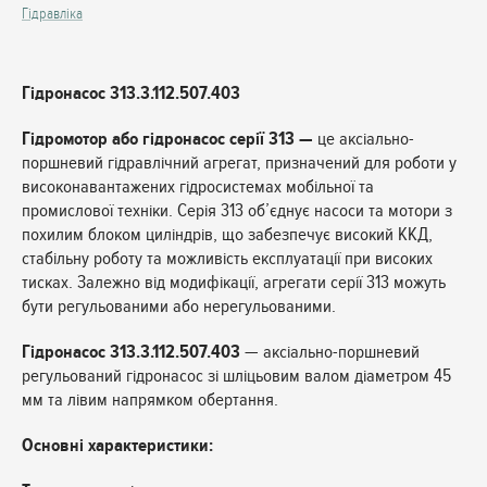
Гідравліка
Гідронасос 313.3.112.507.403
Гідромотор або гідронасос серії 313 —
це аксіально-
поршневий гідравлічний агрегат, призначений для роботи у
високонавантажених гідросистемах мобільної та
промислової техніки. Серія 313 об’єднує насоси та мотори з
похилим блоком циліндрів, що забезпечує високий ККД,
стабільну роботу та можливість експлуатації при високих
тисках. Залежно від модифікації, агрегати серії 313 можуть
бути регульованими або нерегульованими.
Гідронасос 313.3.112.507.403
— аксіально-поршневий
регульований гідронасос зі шліцьовим валом діаметром 45
мм та лівим напрямком обертання.
Основні характеристики: