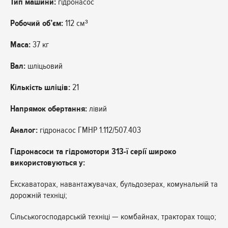
Тип машини:
гідронасос
Робочий об’єм:
112 см³
Маса:
37 кг
Вал:
шліцьовий
Кількість шліців:
21
Напрямок обертання:
лівий
Аналог:
гідронасос ГМНР 1.112/507.403
Гідронасоси та гідромотори 313-ї серії широко
використовуються у:
Екскаваторах, навантажувачах, бульдозерах, комунальній та
дорожній техніці;
Сільськогосподарській техніці — комбайнах, тракторах тощо;