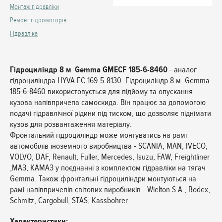
Монтаж гідравліки
Ремонт гідромоторів
Гідравліка
Гідроциліндр 8 м Gemma GMECF 185-6-8460
- аналог
гідроциліндра HYVA FC 169-5-8130. Гідроциліндр 8 м Gemma
185-6-8460 використовується для підйому та опускання
кузова напівпричепа самоскида. Він працює за допомогою
подачі гідравлічної рідини під тиском, що дозволяє піднімати
кузов для розвантаження матеріалу.
Фронтальний гідроциліндр може монтуватись на рамі
автомобілів іноземного виробництва - SCANIA, MAN, IVECO,
VOLVO, DAF, Renault, Fuller, Mercedes, Isuzu, FAW, Freightliner
,МАЗ, КАМАЗ у поєднанні з комплектом гідравліки на тягач
Gemma. Також фронтальні гідроциліндри монтуються на
рамі напівпричепів світових виробників - Wielton S.A., Bodex,
Schmitz, Cargobull, STAS, Kassbohrer.
Характеристики: