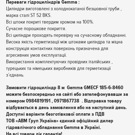
Переваги гідроциліндрів Gemma :
Циліндри виготовлені з холоднокатаної безшовної труби ,
марка сталі ST 52 BKS.
Всі штоки покриті твердим хромом на 100%.
Сучасне порошкове покриття.
Всі циліндри проходять перевірку на сучасному обладнанні.
Висока якість герметизації між штоками циліндра та міцна
конструкція контактних поверхонь призначена для
агресивних умов експлуатації.
Використання комплектуючих провідних італійських ,
турецьких та німецьких виробників для герметизації
з’єднань.
Замовити гідроциліндр 8 м Gemma GMECF 185-6-8460
можете безпосередньо на сайті або зателефонувавши за
номером 0984819191 , 0971867738 . Відправка товару
відбувається в день замовлення або на наступний день.
Доступні варіанти безготівкової оплати з ПДВ
ТОВ «АВМ Груп Україна» єдиний офіційний дилер
гідравлічного обладнання Gemma в Україні.
На всі товари діє гарантія!