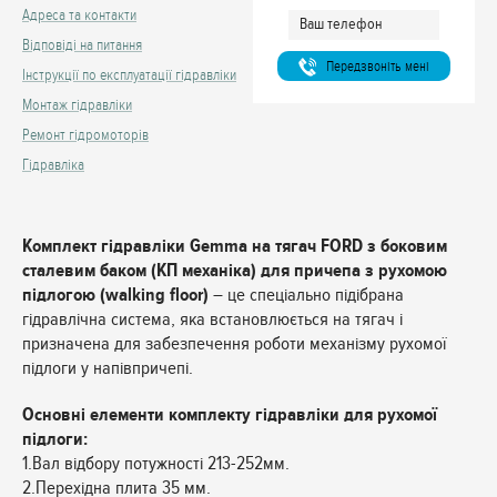
Адреса та контакти
Відповіді на питання
Передзвонiть менi
Інструкції по експлуатації гідравліки
Монтаж гідравліки
Ремонт гідромоторів
Гідравліка
Комплект гідравліки Gemma на тягач FORD з боковим
сталевим баком (КП механіка) для причепа з рухомою
підлогою (walking floor)
– це спеціально підібрана
гідравлічна система, яка встановлюється на тягач і
призначена для забезпечення роботи механізму рухомої
підлоги у напівпричепі.
Основні елементи комплекту гідравліки для рухомої
підлоги:
1.Вал відбору потужності 213-252мм.
2.Перехідна плита 35 мм.