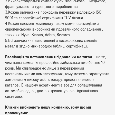
2.Використовуються комплектуючі японського, німецького,
французького та турецького виробництва.
3.Кожна запчастина проходить перевірку відповідно ISO
9001 та європейської сертифікації TUV Austria.
4.Кожен елемент комплекту також може взаємодіяти з
європейськими виробниками гідравлічного обладнання ,
таких як: Hyva, Binotto, Adbro, Bezares
5.Всі запчастини виготовлені з високоякісних сплавів
металів згідно міжнародної таблиці сертифікації.
Реалізація та встановлення гідравліки на тягач
– це те,
чим наша компанія професійно займається вже більше 10
років. Ми співпрацюємо лише з перевіреними
постачальниками комплектуючих, тому можемо гарантувати
замовникам високу якість товару, представленого в
каталозі. В нашому асортименті є все для облаштування
автомобіля одно-, дво- чи триконтурною гідравлічною
системою.
Клієнти вибирають нашу компанію, тому що ми
пропонуємо: