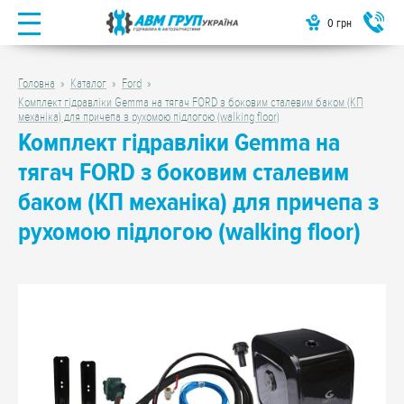
0
грн
Головна
Каталог
Ford
Комплект гідравліки Gemma на тягач FORD з боковим сталевим баком (КП
механіка) для причепа з рухомою підлогою (walking floor)
Комплект гідравліки Gemma на
тягач FORD з боковим сталевим
баком (КП механіка) для причепа з
рухомою підлогою (walking floor)