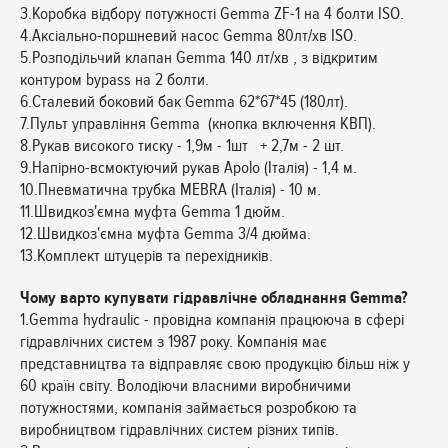
3.Коробка відбору потужності Gemma ZF-1 на 4 болти ISO.
4.Аксіально-поршневий насос Gemma 80лт/хв ISO.
5.Розподільчий клапан Gemma 140 лт/хв , з відкритим
контуром bypass на 2 болти.
6.Сталевий боковий бак Gemma 62*67*45 (180лт).
7.Пульт управління Gemma (кнопка включення КВП).
8.Рукав високого тиску - 1,9м - 1шт + 2,7м - 2 шт.
9.Напірно-всмоктуючий рукав Apolo (Італія) - 1,4 м.
10.Пневматична трубка MEBRA (Італія) - 10 м.
11.Швидкоз'ємна муфта Gemma 1 дюйм.
12.Швидкоз'ємна муфта Gemma 3/4 дюйма.
13.Комплект штуцерів та перехідників.
Чому варто купувати гідравлічне обладнання Gemma?
1.Gemma hydraulic - провідна компанія працююча в сфері
гідравлічних систем з 1987 року. Компанія має
представництва та відправляє свою продукцію більш ніж у
60 країн світу. Володіючи власними виробничими
потужностями, компанія займається розробкою та
виробництвом гідравлічних систем різних типів.