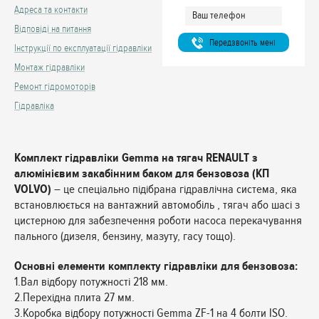
Адреса та контакти
Відповіді на питання
Передзвонiть менi
Інструкції по експлуатації гідравліки
Монтаж гідравліки
Ремонт гідромоторів
Гідравліка
Комплект гідравліки Gemma на тягач RENAULT з
алюмінієвим закабінним баком для бензовоза (КП
VOLVO)
– це спеціально підібрана гідравлічна система, яка
встановлюється на вантажний автомобіль , тягач або шасі з
цистерною для забезпечення роботи насоса перекачування
пального (дизеля, бензину, мазуту, гасу тощо).
Основні елементи комплекту гідравліки для бензовоза:
1.Вал відбору потужності 218 мм.
2.Перехідна плита 27 мм.
3.Коробка відбору потужності Gemma ZF-1 на 4 болти ISO.