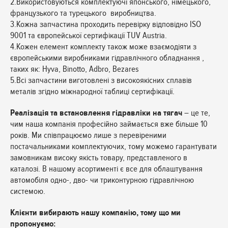
2.Використовуються комплектуючі японського, німецького,
французького та турецького виробництва.
3.Кожна запчастина проходить перевірку відповідно ISO
9001 та європейської сертифікації TUV Austria.
4.Кожен елемент комплекту також може взаємодіяти з
європейськими виробниками гідравлічного обладнання ,
таких як: Hyva, Binotto, Adbro, Bezares
5.Всі запчастини виготовлені з високоякісних сплавів
металів згідно міжнародної таблиці сертифікації.
Реалізація та встановлення гідравліки на тягач
– це те,
чим наша компанія професійно займається вже більше 10
років. Ми співпрацюємо лише з перевіреними
постачальниками комплектуючих, тому можемо гарантувати
замовникам високу якість товару, представленого в
каталозі. В нашому асортименті є все для облаштування
автомобіля одно-, дво- чи триконтурною гідравлічною
системою.
Клієнти вибирають нашу компанію, тому що ми
пропонуємо: