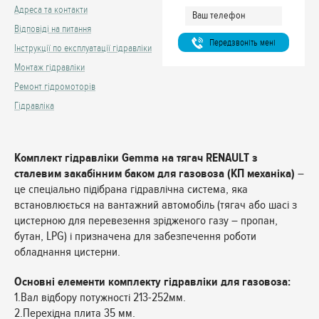
Адреса та контакти
Відповіді на питання
Передзвонiть менi
Інструкції по експлуатації гідравліки
Монтаж гідравліки
Ремонт гідромоторів
Гідравліка
Комплект гідравліки Gemma на тягач RENAULT з
сталевим закабінним баком для газовоза (КП механіка)
–
це спеціально підібрана гідравлічна система, яка
встановлюється на вантажний автомобіль (тягач або шасі з
цистерною для перевезення зрідженого газу – пропан,
бутан, LPG) і призначена для забезпечення роботи
обладнання цистерни.
Основні елементи комплекту гідравліки для газовоза:
1.Вал відбору потужності 213-252мм.
2.Перехідна плита 35 мм.