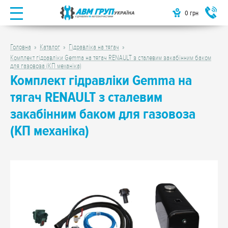
0
грн
Головна
Каталог
Гідравліка на тягач
Комплект гідравліки Gemma на тягач RENAULT з сталевим закабінним баком
для газовоза (КП механіка)
Комплект гідравліки Gemma на
тягач RENAULT з сталевим
закабінним баком для газовоза
(КП механіка)