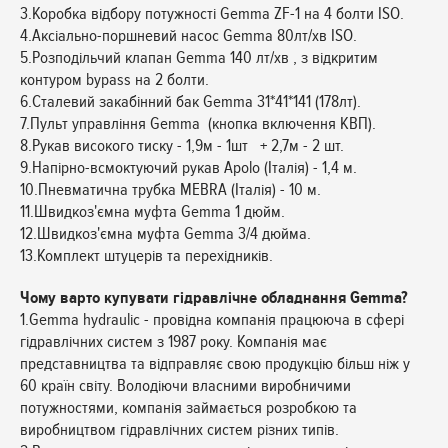
3.Коробка відбору потужності Gemma ZF-1 на 4 болти ISO.
4.Аксіально-поршневий насос Gemma 80лт/хв ISO.
5.Розподільчий клапан Gemma 140 лт/хв , з відкритим
контуром bypass на 2 болти.
6.Сталевий закабінний бак Gemma 31*41*141 (178лт).
7.Пульт управління Gemma (кнопка включення КВП).
8.Рукав високого тиску - 1,9м - 1шт + 2,7м - 2 шт.
9.Напірно-всмоктуючий рукав Apolo (Італія) - 1,4 м.
10.Пневматична трубка MEBRA (Італія) - 10 м.
11.Швидкоз'ємна муфта Gemma 1 дюйм.
12.Швидкоз'ємна муфта Gemma 3/4 дюйма.
13.Комплект штуцерів та перехідників.
Чому варто купувати гідравлічне обладнання Gemma?
1.Gemma hydraulic - провідна компанія працююча в сфері
гідравлічних систем з 1987 року. Компанія має
представництва та відправляє свою продукцію більш ніж у
60 країн світу. Володіючи власними виробничими
потужностями, компанія займається розробкою та
виробництвом гідравлічних систем різних типів.