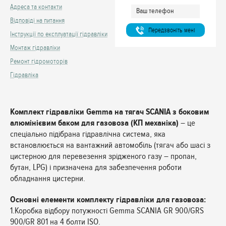
Адреса та контакти
Відповіді на питання
Передзвонiть менi
Інструкції по експлуатації гідравліки
Монтаж гідравліки
Ремонт гідромоторів
Гідравліка
Комплект гідравліки Gemma на тягач SCANIA з боковим
алюмінієвим баком для газовоза (КП механіка)
– це
спеціально підібрана гідравлічна система, яка
встановлюється на вантажний автомобіль (тягач або шасі з
цистерною для перевезення зрідженого газу – пропан,
бутан, LPG) і призначена для забезпечення роботи
обладнання цистерни.
Основні елементи комплекту гідравліки для газовоза:
1.Коробка відбору потужності Gemma SCANIA GR 900/GRS
900/GR 801 на 4 болти ISO.