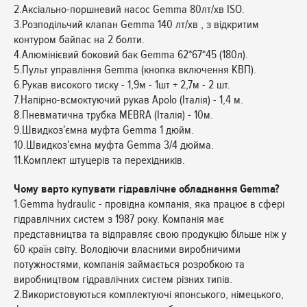
2.Аксіально-поршневий насос Gemma 80лт/хв ISO.
3.Розподільчий клапан Gemma 140 лт/хв , з відкритим
контуром байпас на 2 болти.
4.Алюмінієвий боковий бак Gemma 62*67*45 (180л).
5.Пульт управління Gemma (кнопка включення КВП).
6.Рукав високого тиску - 1,9м - 1шт + 2,7м - 2 шт.
7.Напірно-всмоктуючий рукав Apolo (Італія) - 1,4 м.
8.Пневматична трубка MEBRA (Італія) - 10м.
9.Швидкоз'ємна муфта Gemma 1 дюйм.
10.Швидкоз'ємна муфта Gemma 3/4 дюйма.
11.Комплект штуцерів та перехідників.
Чому варто купувати гідравлічне обладнання Gemma?
1.Gemma hydraulic - провідна компанія, яка працює в сфері
гідравлічних систем з 1987 року. Компанія має
представництва та відправляє свою продукцію більше ніж у
60 країн світу. Володіючи власними виробничими
потужностями, компанія займається розробкою та
виробництвом гідравлічних систем різних типів.
2.Використовуються комплектуючі японського, німецького,