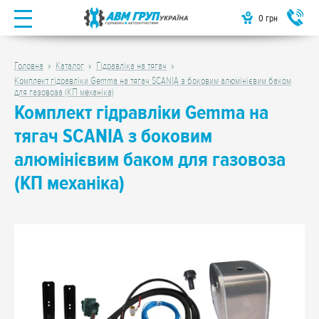
0
грн
Головна
Каталог
Гідравліка на тягач
Комплект гідравліки Gemma на тягач SCANIA з боковим алюмінієвим баком
для газовоза (КП механіка)
Комплект гідравліки Gemma на
тягач SCANIA з боковим
алюмінієвим баком для газовоза
(КП механіка)