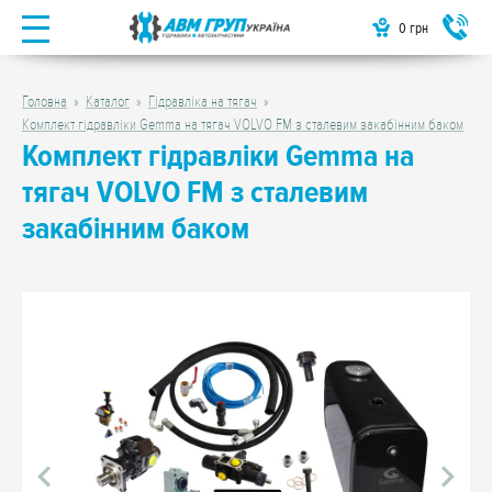
0
грн
Головна
Каталог
Гідравліка на тягач
Комплект гідравліки Gemma на тягач VOLVO FМ з сталевим закабінним баком
Комплект гідравліки Gemma на
тягач VOLVO FМ з сталевим
закабінним баком