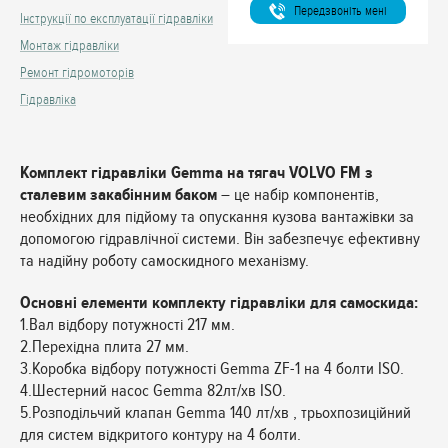
Передзвонiть менi
Інструкції по експлуатації гідравліки
Монтаж гідравліки
Ремонт гідромоторів
Гідравліка
Комплект гідравліки Gemma на тягач VOLVO FМ з
сталевим закабінним баком
– це набір компонентів,
необхідних для підйому та опускання кузова вантажівки за
допомогою гідравлічної системи. Він забезпечує ефективну
та надійну роботу самоскидного механізму.
Основні елементи комплекту гідравліки для самоскида:
1.Вал відбору потужності 217 мм.
2.Перехідна плита 27 мм.
3.Коробка відбору потужності Gemma ZF-1 на 4 болти ISO.
4.Шестерний насос Gemma 82лт/хв ISO.
5.Розподільчий клапан Gemma 140 лт/хв , трьохпозиційний
для систем відкритого контуру на 4 болти.