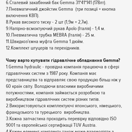
6.Сталевий закабінний бак Gemma 31*41*141 (178лт).
7.Пневматичний джойстик Gemma (три позиції + кнопка
включення КВП).
8.Рукав високого тиску - 2 шт (1,9м + 2,7м).
9.Напірно-всмоктуючий рукав Apolo (Італія) - 1,4 м.
10.Пневматична трубка MEBRA (Італія) - 25 м.
11.Швидкоз'ємна муфта Gemma 1 дюйм.
12.Комплект штуцерів та перехідників.
Чому варто купувати гідравлічне обладнання Gemma?
1.Gemma hydraulic - провідна компанія працююча в сфері
гідравлічних систем з 1987 року. Компанія має
представництва та відправляє свою продукцію більш ніж у
60 країн світу. Володіючи власними виробничими
потужностями, компанія займається розробкою та
виробництвом гідравлічних систем різних типів.
2.Використовуються комплектуючі японського, німецького,
французького та турецького виробництва.
3.Кожна запчастина проходить перевірку відповідно ISO
9001 та європейської сертифікації TUV Austria.
4.Кожен елемент комплекту також може взаємодіяти з