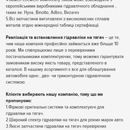
європейськими виробниками гідравлічного обладнання ,
таких як: Hyva, Binotto, Adbro, Bezares
5.Всі запчастини виготовлені з високоякісних сплавів
металів згідно міжнародної таблиці сертифікації.
Реалізація та встановлення гідравліки на тягач
– це те,
чим наша компанія професійно займається вже більше 10
років. Ми співпрацюємо лише з перевіреними
постачальниками комплектуючих, тому можемо гарантувати
замовникам високу якість товару, представленого в
каталозі. В нашому асортименті є все для облаштування
автомобіля одно-, дво- чи триконтурною гідравлічною
системою.
Клієнти вибирають нашу компанію, тому що ми
пропонуємо:
1.Фірмові оригінальні системи та комплектуючі для
гідравліки на тягач.
2.Широкий спектр гідравліки на тягач для різних марок авто.
3.Якісні запчастини гідравліки на тягач перевірених