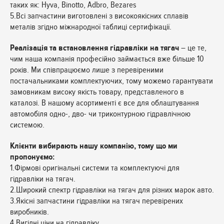
таких як: Hyva, Binotto, Adbro, Bezares
5.Всі запчастини виготовлені з високоякісних сплавів
металів згідно міжнародної таблиці сертифікації.
Реалізація та встановлення гідравліки на тягач
– це те,
чим наша компанія професійно займається вже більше 10
років. Ми співпрацюємо лише з перевіреними
постачальниками комплектуючих, тому можемо гарантувати
замовникам високу якість товару, представленого в
каталозі. В нашому асортименті є все для облаштування
автомобіля одно-, дво- чи триконтурною гідравлічною
системою.
Клієнти вибирають нашу компанію, тому що ми
пропонуємо:
1.Фірмові оригінальні системи та комплектуючі для
гідравліки на тягач.
2.Широкий спектр гідравліки на тягач для різних марок авто.
3.Якісні запчастини гідравліки на тягач перевірених
виробників.
4.Вигідні ціни на гідравліку.