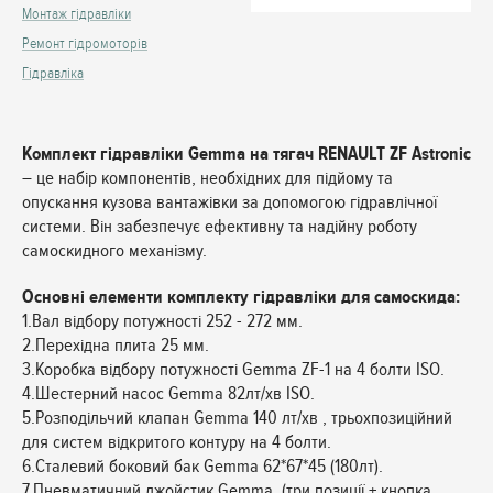
Монтаж гідравліки
Ремонт гідромоторів
Гідравліка
Комплект гідравліки Gemma на тягач RENAULT ZF Astronic
– це набір компонентів, необхідних для підйому та
опускання кузова вантажівки за допомогою гідравлічної
системи. Він забезпечує ефективну та надійну роботу
самоскидного механізму.
Основні елементи комплекту гідравліки для самоскида:
1.Вал відбору потужності 252 - 272 мм.
2.Перехідна плита 25 мм.
3.Коробка відбору потужності Gemma ZF-1 на 4 болти ISO.
4.Шестерний насос Gemma 82лт/хв ISO.
5.Розподільчий клапан Gemma 140 лт/хв , трьохпозиційний
для систем відкритого контуру на 4 болти.
6.Сталевий боковий бак Gemma 62*67*45 (180лт).
7.Пневматичний джойстик Gemma (три позиції + кнопка