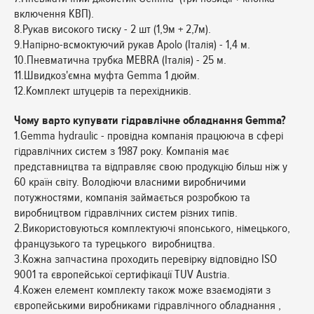
включення КВП).
8.Рукав високого тиску - 2 шт (1,9м + 2,7м).
9.Напірно-всмоктуючий рукав Apolo (Італія) - 1,4 м.
10.Пневматична трубка MEBRA (Італія) - 25 м.
11.Швидкоз'ємна муфта Gemma 1 дюйм.
12.Комплект штуцерів та перехідників.
Чому варто купувати гідравлічне обладнання Gemma?
1.Gemma hydraulic - провідна компанія працююча в сфері
гідравлічних систем з 1987 року. Компанія має
представництва та відправляє свою продукцію більш ніж у
60 країн світу. Володіючи власними виробничими
потужностями, компанія займається розробкою та
виробництвом гідравлічних систем різних типів.
2.Використовуються комплектуючі японського, німецького,
французького та турецького виробництва.
3.Кожна запчастина проходить перевірку відповідно ISO
9001 та європейської сертифікації TUV Austria.
4.Кожен елемент комплекту також може взаємодіяти з
європейськими виробниками гідравлічного обладнання ,