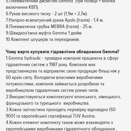
5.Пневматичний джойстик Gemma (три позиції + кнопка
включення КВП).
6.Рукав високого тиску - 2 шт (1,9м + 2,7м).
7.Напірно-всмоктуючий рукав Apolo (Італія) - 1,4 м.
8.Пневматична трубка MEBRA (Італія) - 25 м.
9.Швидкоз'ємна муфта Gemma 1 дюйм.
10.Комплект штуцерів та перехідників.
Чому варто купувати гідравлічне обладнання Gemma?
1.Gemma hydraulic - провідна компанія працююча в сфері
гідравлічних систем з 1987 року. Компанія має
представництва та відправляє свою продукцію більш ніж у
60 країн світу. Володіючи власними виробничими
потужностями, компанія займається розробкою та
виробництвом гідравлічних систем різних типів.
2.Використовуються комплектуючі японського, німецького,
французького та турецького виробництва.
3.Кожна запчастина проходить перевірку відповідно ISO
9001 та європейської сертифікації TUV Austria.
4.Кожен елемент комплекту також може взаємодіяти з
європейськими виробниками гідравлічного обладнання ,