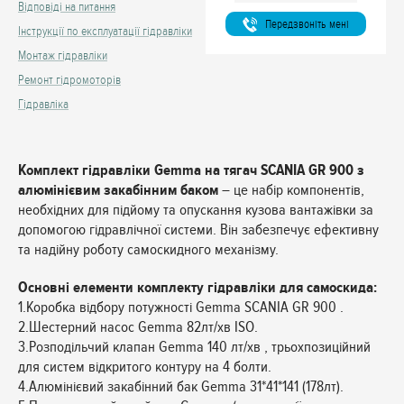
Відповіді на питання
Передзвонiть менi
Інструкції по експлуатації гідравліки
Монтаж гідравліки
Ремонт гідромоторів
Гідравліка
Комплект гідравліки Gemma на тягач SCANIA GR 900 з
алюмінієвим закабінним баком
– це набір компонентів,
необхідних для підйому та опускання кузова вантажівки за
допомогою гідравлічної системи. Він забезпечує ефективну
та надійну роботу самоскидного механізму.
Основні елементи комплекту гідравліки для самоскида:
1.Коробка відбору потужності Gemma SCANIA GR 900 .
2.Шестерний насос Gemma 82лт/хв ISO.
3.Розподільчий клапан Gemma 140 лт/хв , трьохпозиційний
для систем відкритого контуру на 4 болти.
4.Алюмінієвий закабінний бак Gemma 31*41*141 (178лт).