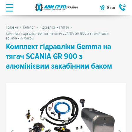
0
грн
Головна
Каталог
Гідравліка на тягач
Комплект гідравліки Gemma на тягач SCANIA GR 900 з алюмінієвим
закабінним баком
Комплект гідравліки Gemma на
тягач SCANIA GR 900 з
алюмінієвим закабінним баком