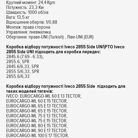
Крутний момент: 24,4 Kgm
Потужність: 23,3 Kw
Швидкість: 1000 об/хв
Вага: 13,5 кг
Відношення обертів: 1/0,88
Монтаж: права сторона
Управління: пневматика
Обертання: праве-UNI (Turkish) , Ліве-UNI (EUR)
Коробка відбору потужності Iveco 2855 Side UNI\PTO Iveco
2855 Side UNI підходить для коробки передач:
2845.6 (7.69 - 6.33),
2855.6, SPR
2845.6/6,33, SPR
2855.5/6,33, SPR
2855.6/6,33
Коробка відбору потужності Iveco 2855 Side підходить для
таких моделей тягачів:
IVECO: EUROCARGO-ML 60 E 13 TECTOR,
EUROCARGO-ML 60 E 15 TECTOR,
EUROCARGO-ML 65 E 13 TECTOR,
EUROCARGO-ML 65 E 15 TECTOR,
EUROCARGO-ML 75 E 13 TECTOR,
EUROCARGO-ML 75 E 15 TECTOR,
EUROCARGO-ML 80 E 15 TECTOR,
EUROCARGO-ML 90 E 17 TECTOR,
EUROCARGO-ML 100 E 17 TECTOR,