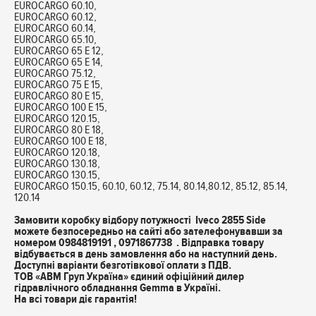
EUROCARGO 60.10,
EUROCARGO 60.12,
EUROCARGO 60.14,
EUROCARGO 65.10,
EUROCARGO 65 E 12,
EUROCARGO 65 E 14,
EUROCARGO 75.12,
EUROCARGO 75 E 15,
EUROCARGO 80 E 15,
EUROCARGO 100 E 15,
EUROCARGO 120.15,
EUROCARGO 80 E 18,
EUROCARGO 100 E 18,
EUROCARGO 120.18,
EUROCARGO 130.18,
EUROCARGO 130.15,
EUROCARGO 150.15, 60.10, 60.12, 75.14, 80.14,80.12, 85.12, 85.14,
120.14
Замовити коробку відбору потужності Iveco 2855 Side
можете безпосередньо на сайті або зателефонувавши за
номером 0984819191 , 0971867738 . Відправка товару
відбувається в день замовлення або на наступний день.
Доступні варіанти безготівкової оплати з ПДВ.
ТОВ «АВМ Груп Україна» єдиний офіційний дилер
гідравлічного обладнання Gemma в Україні.
На всі товари діє гарантія!