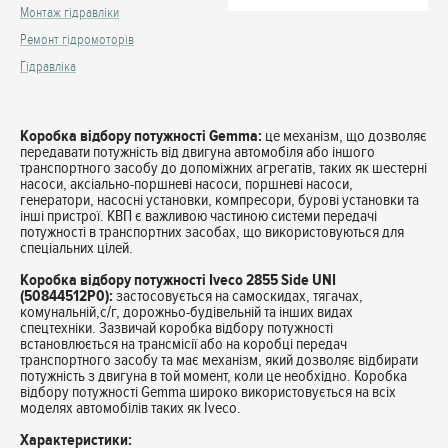
Монтаж гідравліки
Ремонт гідромоторів
Гідравліка
Коробка відбору потужності Gemma:
це механізм, що дозволяє
передавати потужність від двигуна автомобіля або іншого
транспортного засобу до допоміжних агрегатів, таких як шестерні
насоси, аксіально-поршневі насоси, поршневі насоси,
генератори, насосні установки, компресори, бурові установки та
інші пристрої. КВП є важливою частиною системи передачі
потужності в транспортних засобах, що використовуються для
спеціальних цілей.
Коробка відбору потужності Iveco 2855 Side UNI
(
50844512
P0):
застосовується на самоскидах, тягачах,
комунальній,с/г, дорожньо-будівельній та інших видах
спецтехніки. Зазвичай коробка відбору потужності
встановлюється на трансмісії або на коробці передач
транспортного засобу та має механізм, який дозволяє відбирати
потужність з двигуна в той момент, коли це необхідно. Коробка
відбору потужності Gemma широко використовується на всіх
моделях автомобілів таких як Iveco.
Характеристики: