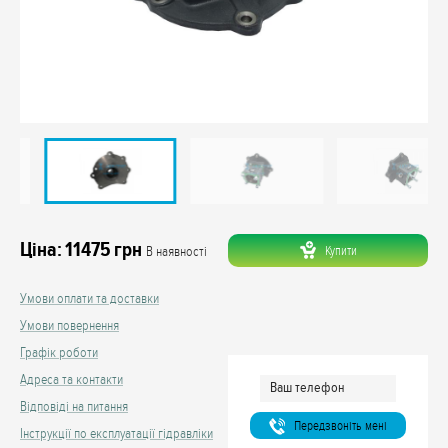
Ціна:
11475
грн
Купити
В наявності
Умови оплати та доставки
Умови повернення
Графік роботи
Адреса та контакти
Відповіді на питання
Передзвонiть менi
Інструкції по експлуатації гідравліки