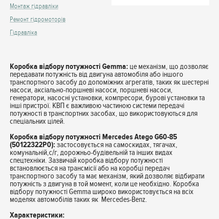
Монтаж гідравліки
Ремонт гідромоторів
Гідравліка
Коробка відбору потужності Gemma:
це механізм, що дозволяє
передавати потужність від двигуна автомобіля або іншого
транспортного засобу до допоміжних агрегатів, таких як шестерні
насоси, аксіально-поршневі насоси, поршневі насоси,
генератори, насосні установки, компресори, бурові установки та
інші пристрої. КВП є важливою частиною системи передачі
потужності в транспортних засобах, що використовуються для
спеціальних цілей.
Коробка відбору потужності Mercedes Atego G60-85
(50122322P0):
застосовується на самоскидах, тягачах,
комунальній,с/г, дорожньо-будівельній та інших видах
спецтехніки. Зазвичай коробка відбору потужності
встановлюється на трансмісії або на коробці передач
транспортного засобу та має механізм, який дозволяє відбирати
потужність з двигуна в той момент, коли це необхідно. Коробка
відбору потужності Gemma широко використовується на всіх
моделях автомобілів таких як Mercedes-Benz.
Характеристики: