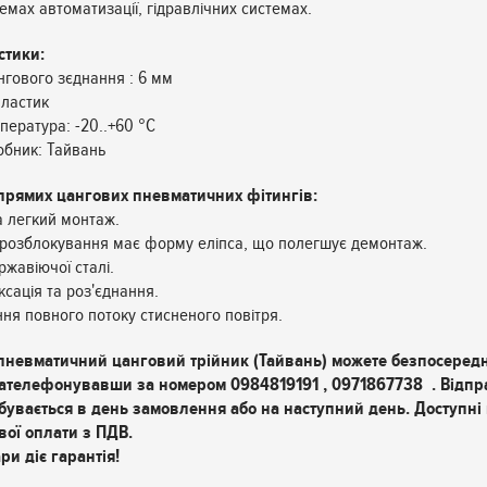
темах автоматизації, гідравлічних системах.
стики:
нгового зєднання : 6 мм
пластик
пература: -20..+60 °С
обник: Тайвань
прямих цангових пневматичних фітингів:
 легкий монтаж.
 розблокування має форму еліпса, що полегшує демонтаж.
ржавіючої сталі.
ксація та роз'єднання.
ня повного потоку стисненого повітря.
пневматичний цанговий трійник (Тайвань) можете безпосеред
 зателефонувавши за номером 0984819191 , 0971867738 . Відпр
бувається в день замовлення або на наступний день. Доступні
вої оплати з ПДВ.
ри діє гарантія!