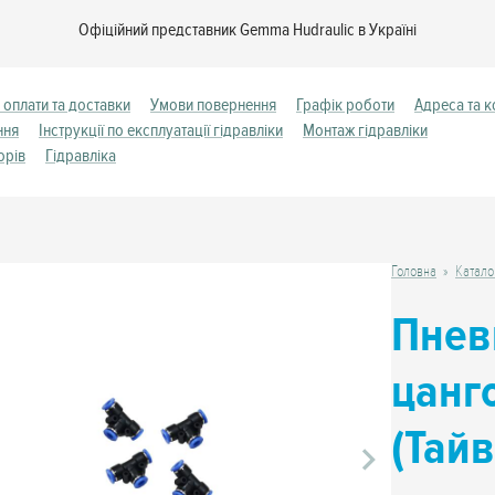
Офіційний представник Gemma Hudraulic в Україні
 оплати та доставки
Умови повернення
Графік роботи
Адреса та к
ння
Інструкції по експлуатації гідравліки
Монтаж гідравліки
орів
Гідравліка
Головна
Катало
Пнев
цанг
(Тай