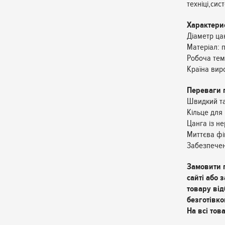
техніці,сис
Характери
Діаметр ца
Матеріал: 
Робоча тем
Країна вир
Переваги 
Швидкий та
Кільце для
Цанга із не
Миттєва фі
Забезпечен
Замовити 
сайті або
товару від
безготівко
На всі това