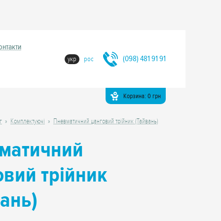
онтакти
(098) 481 91 91
укр
рос
Корзина:
0
грн
г
Комплектуючі
Пневматичний цанговий трійник (Тайвань)
матичний
овий трійник
вань)