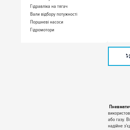
Гідравліка на тягач
Вали відбору потужності
Поршневі насоси
Гідромотори
Пневматич
використов
або газу. 
надійне з'