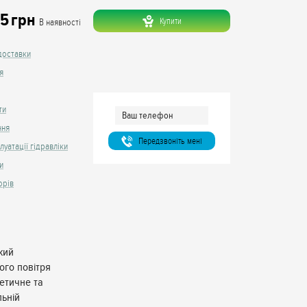
.5
грн
Купити
В наявності
доставки
я
ти
ння
Передзвонiть менi
луатації гідравліки
и
орів
кий
ого повітря
етичне та
льній