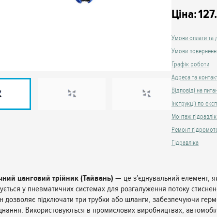
Ціна:
127
Умови оплати та 
Умови поверненн
Графік роботи
Адреса та контак
Відповіді на пита
Інструкції по експ
Монтаж гідравлік
Ремонт гідромот
Гідравліка
ний цанговий трійник (Тайвань)
— це з'єднувальний елемент, я
ується у пневматичних системах для розгалуження потоку стиснен
Він дозволяє підключати три трубки або шланги, забезпечуючи герм
єднання. Використовуються в промислових виробництвах, автомобі