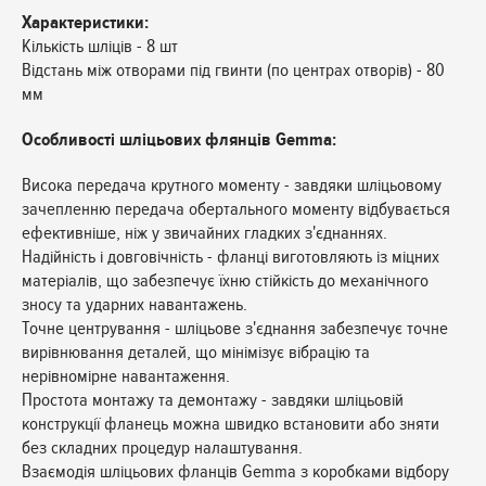
Характеристики:
Кількість шліців - 8 шт
Відстань між отворами під гвинти (по центрах отворів) - 80
мм
Особливості шліцьових флянців Gemma:
Висока передача крутного моменту - завдяки шліцьовому
зачепленню передача обертального моменту відбувається
ефективніше, ніж у звичайних гладких з'єднаннях.
Надійність і довговічність - фланці виготовляють із міцних
матеріалів, що забезпечує їхню стійкість до механічного
зносу та ударних навантажень.
Точне центрування - шліцьове з'єднання забезпечує точне
вирівнювання деталей, що мінімізує вібрацію та
нерівномірне навантаження.
Простота монтажу та демонтажу - завдяки шліцьовій
конструкції фланець можна швидко встановити або зняти
без складних процедур налаштування.
Взаємодія шліцьових фланців Gemma з коробками відбору