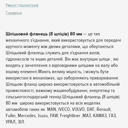
Ремонт гідромоторів
Гідравліка
Шліцьовий фланець (8 шліців) 80 мм
— це тип
механічного з'єднання, який використовується для передачі
крутного моменту між двома деталями, що обертаються.
Шліцьовий фланець служить для з'єднання валів,
гідронасосів та інших деталей. Він має внутрішні шліци , які
входять у зачеплення з відповідними шліцами на валу або
іншому елементі.Мають велику міцність, і можуть бути
використані в механізмах, що забороняють приварювання.
Шліцьові фланці широко використовуються в автомобільній
промисловості, важкому машинобудуванні, енергетиці та
сільськогосподарській техніці.Шліцьовий фланець (8 шліців)
80 мм широко використовується на всіх моделях
автомобілів таких як MAN, IVECO, VOLVO, DAF, Renault,
Fuller, Mercedes, Isuzu, FAW, Freightliner ,МАЗ, КАМАЗ, ГАЗ,
УРАЛ, ЗІЛ.