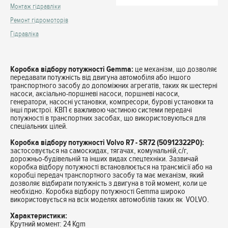
Монтаж гідравліки
Ремонт гідромоторів
Гідравліка
Коробка відбору потужності Gemma:
це механізм, що дозволяє
передавати потужність від двигуна автомобіля або іншого
транспортного засобу до допоміжних агрегатів, таких як шестерні
насоси, аксіально-поршневі насоси, поршневі насоси,
генератори, насосні установки, компресори, бурові установки та
інші пристрої. КВП є важливою частиною системи передачі
потужності в транспортних засобах, що використовуються для
спеціальних цілей.
Коробка відбору потужності Volvo R7 - SR72 (50912322P0):
застосовується на самоскидах, тягачах, комунальній,с/г,
дорожньо-будівельній та інших видах спецтехніки. Зазвичай
коробка відбору потужності встановлюється на трансмісії або на
коробці передач транспортного засобу та має механізм, який
дозволяє відбирати потужність з двигуна в той момент, коли це
необхідно. Коробка відбору потужності Gemma широко
використовується на всіх моделях автомобілів таких як VOLVO.
Характеристики:
Крутний момент: 24 Kgm