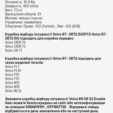
Потужність: 16,8 Kw
Швидкість: 450 об/хв
Вага: 7,5 кг
Відношення обертів: 1/1
Монтаж: тильна сторона
Управління: пневматика
Обертання: Праве - ISO (Turkish) , Ліве - ISO (EUR)
Коробка відбору потужності Volvo R7 - SR72 ISO\PTO Volvo R7 -
SR72 ISO підходить для коробки передач:
Volvo SR/R 70
Volvo SR/R 72
Volvo SR 71
Коробка відбору потужності Volvo R7 - SR72 підходить для
таких моделей тягачів:
Volvo FL7
Volvo FL10
Volvo F10
Volvo F12
Volvo N12
Volvo N10
Volvo NL12
Замовити коробку відбору потужності Volvo R5-SR 52 Double
Gear можете безпосередньо на сайті або зателефонувавши
за номером 0984819191 , 0971867738 . Відправка товару
відбувається в день замовлення або на наступний день.