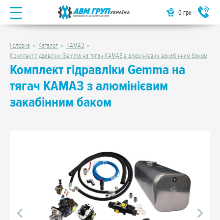
0
грн
Головна
Каталог
КАМАЗ
Комплект гідравліки Gemma на тягач КАМАЗ з алюмінієвим закабінним баком
Комплект гідравліки Gemma на
тягач КАМАЗ з алюмінієвим
закабінним баком