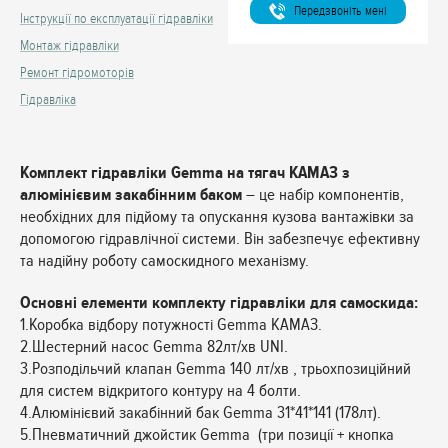
Передзвонiть менi
Інструкції по експлуатації гідравліки
Монтаж гідравліки
Ремонт гідромоторів
Гідравліка
Комплект гідравліки Gemma на тягач КАМАЗ з
алюмінієвим закабінним баком
– це набір компонентів,
необхідних для підйому та опускання кузова вантажівки за
допомогою гідравлічної системи. Він забезпечує ефективну
та надійну роботу самоскидного механізму.
Основні елементи комплекту гідравліки для самоскида:
1.Коробка відбору потужності Gemma КАМАЗ.
2.Шестерний насос Gemma 82лт/хв UNI.
3.Розподільчий клапан Gemma 140 лт/хв , трьохпозиційний
для систем відкритого контуру на 4 болти.
4.Алюмінієвий закабінний бак Gemma 31*41*141 (178лт).
5.Пневматичний джойстик Gemma (три позиції + кнопка