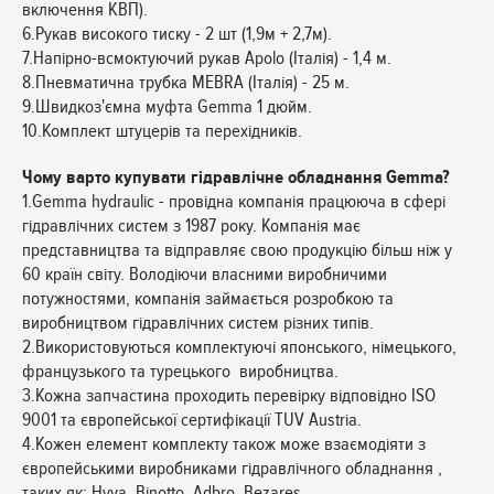
включення КВП).
6.Рукав високого тиску - 2 шт (1,9м + 2,7м).
7.Напірно-всмоктуючий рукав Apolo (Італія) - 1,4 м.
8.Пневматична трубка MEBRA (Італія) - 25 м.
9.Швидкоз'ємна муфта Gemma 1 дюйм.
10.Комплект штуцерів та перехідників.
Чому варто купувати гідравлічне обладнання Gemma?
1.Gemma hydraulic - провідна компанія працююча в сфері
гідравлічних систем з 1987 року. Компанія має
представництва та відправляє свою продукцію більш ніж у
60 країн світу. Володіючи власними виробничими
потужностями, компанія займається розробкою та
виробництвом гідравлічних систем різних типів.
2.Використовуються комплектуючі японського, німецького,
французького та турецького виробництва.
3.Кожна запчастина проходить перевірку відповідно ISO
9001 та європейської сертифікації TUV Austria.
4.Кожен елемент комплекту також може взаємодіяти з
європейськими виробниками гідравлічного обладнання ,
таких як: Hyva, Binotto, Adbro, Bezares